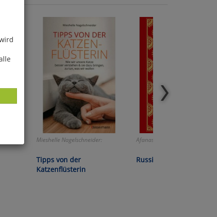
 wird
alle
Mieshelle Nagelschneider:
Afanassjew/von Löwis of Menar
ies
Tipps von der
Russische Märchen
glich
Katzenflüsterin
der