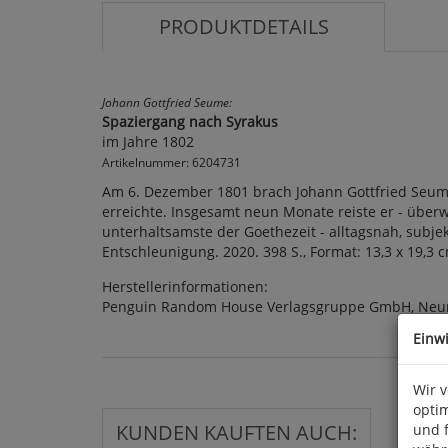
PRODUKTDETAILS
Johann Gottfried Seume:
Spaziergang nach Syrakus
im Jahre 1802
Artikelnummer: 6204731
Am 6. Dezember 1801 brach Johann Gottfried Seume
erreichte. Insgesamt neun Monate reiste er - überw
unterhaltsamste der Goethezeit - alltagsnah, subjek
Entschleunigung. 2020. 398 S., Format: 13,3 x 19,
Herstellerinformationen:
Penguin Random House Verlagsgruppe GmbH, Neum
Einw
Wir 
optim
KUNDEN KAUFTEN AUCH:
und 