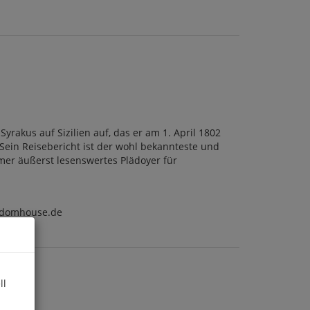
kus auf Sizilien auf, das er am 1. April 1802
Sein Reisebericht ist der wohl bekannteste und
mmer äußerst lesenswertes Plädoyer für
ndomhouse.de
ll