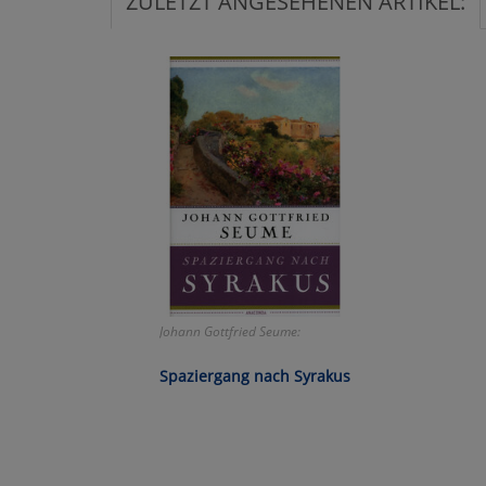
ZULETZT ANGESEHENEN ARTIKEL:
Ko
Wa
Pe
Ma
Um
Johann Gottfried Seume:
Spaziergang nach Syrakus