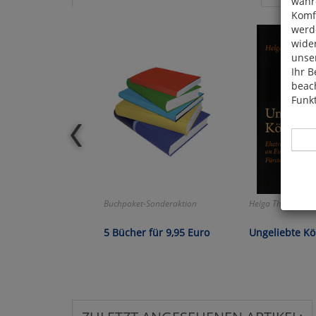
währ
Komfo
werde
wide
unser
Ihr B
beach
Funkt
Buchpaket-Sonderaktion
Helga Thoma:
Hier 
Cook
5 Bücher für 9,95 Euro
Ungeliebte Kö
fortg
nicht
Selbs
anpa