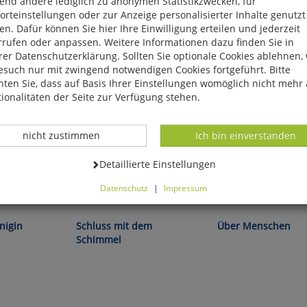
end andere lediglich zu anonymen Statistikzwecken, für
rteinstellungen oder zur Anzeige personalisierter Inhalte genutzt
n. Dafür können Sie hier Ihre Einwilligung erteilen und jederzeit
rrufen oder anpassen. Weitere Informationen dazu finden Sie in
er Datenschutzerklärung. Sollten Sie optionale Cookies ablehnen,
esuch nur mit zwingend notwendigen Cookies fortgeführt. Bitte
ten Sie, dass auf Basis Ihrer Einstellungen womöglich nicht mehr 
ionalitäten der Seite zur Verfügung stehen.
Datenverarbeitung -
Datenverarbeitung -
nicht zustimmen
Ich bin einverstanden
Datenverarbeitung -
Detaillierte Einstellungen
Datenschutz
|
Impressum
Maren Schauerte:
Juli Zeh:
können Sie alle optionalen Cookies einstellen. Sollten Sie optionale
ies ablehnen, wird Ihr Besuch nur mit zwingend notwendigen Cook
nigin
Schluss mit dem
Über Menschen
eführt. Bitte beachten Sie, dass auf Basis Ihrer Einstellungen womö
Schimmel
 mehr alle Funktionalitäten der Seite zur Verfügung stehen.
tverständlich können Sie die Einstellungen jederzeit widerrufen o
ssen.