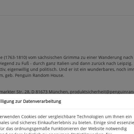
 (1763-1810) vom sächsischen Grimma zu einer Wanderung nach Syra
iegend zu Fuß - durch ganz Italien und dann zurück nach Leipzig. 
tiv, eigenwillig und politisch. Und er ist ein wunderbares, noch i
3 cm, geb. Penguin Random House.
arkter Str. 28, D 81673 München, produktsicherheit@penguinra
illigung zur Datenverarbeitung
verwenden Cookies oder vergleichbare Technologien um Ihnen ein
ales und sicheres Einkaufserlebnis zu bieten. Einige sind essenzie
für das ordnungsgemäße Funktionieren der Website notwendig