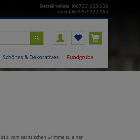
Bestellhotline: (06766) 903-200
oder (06766) 9323-960
Schönes & Dekoratives
Fundgrube
1810) vom sächsischen Grimma zu einer