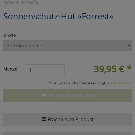
Made in Australia!
Marketing
Sonnenschutz-Hut »Forrest«
Umfragetools
Größe
Cookies
Alle Akzeptieren
Cookies
Einstellungen speichern
39,95
€
*
Menge
zu Haupptseite Zustimmun
zurück
* inkl. gesetzlicher MwSt und zzgl.
Versandkosten
IN DEN WARENKORB
Fragen zum Produkt