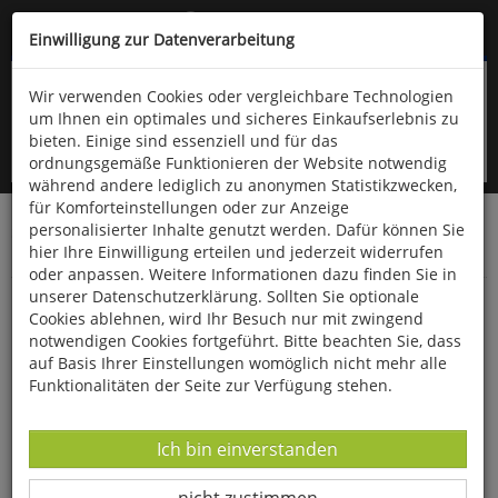
Kompletten Head der Seite überspringen
(06766) 903-200
oder (06766) 9323-960
Einwilligung zur Datenverarbeitung
Wir verwenden Cookies oder vergleichbare Technologien
um Ihnen ein optimales und sicheres Einkaufserlebnis zu
bieten. Einige sind essenziell und für das
ordnungsgemäße Funktionieren der Website notwendig
während andere lediglich zu anonymen Statistikzwecken,
für Komforteinstellungen oder zur Anzeige
personalisierter Inhalte genutzt werden. Dafür können Sie
Startseite
Technik & Freizeit
Outdoor & Wandern
hier Ihre Einwilligung erteilen und jederzeit widerrufen
Bekleidung
oder anpassen. Weitere Informationen dazu finden Sie in
unserer Datenschutzerklärung. Sollten Sie optionale
Sonnenschutz-Hut »Forrest«
Cookies ablehnen, wird Ihr Besuch nur mit zwingend
notwendigen Cookies fortgeführt. Bitte beachten Sie, dass
auf Basis Ihrer Einstellungen womöglich nicht mehr alle
Funktionalitäten der Seite zur Verfügung stehen.
Datenverarbeitung -
Ich bin einverstanden
Datenverarbeitung -