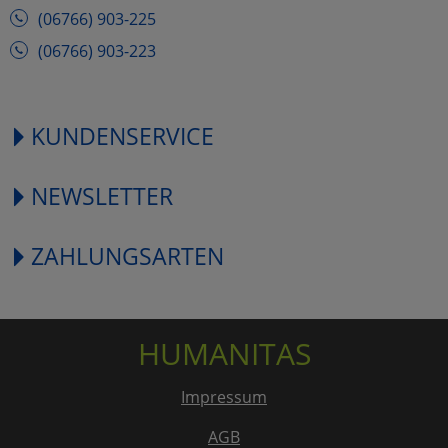
(06766) 903-225
(06766) 903-223
KUNDENSERVICE
NEWSLETTER
ZAHLUNGSARTEN
HUMANITAS
Impressum
AGB