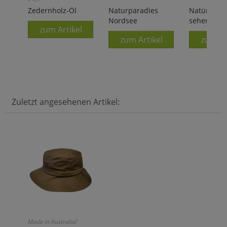
Zedernholz-Öl
Naturparadies
Natürlich 
Nordsee
sehen
zum Artikel
zum Artikel
zum Ar
Zuletzt angesehenen Artikel:
Made in Australia!