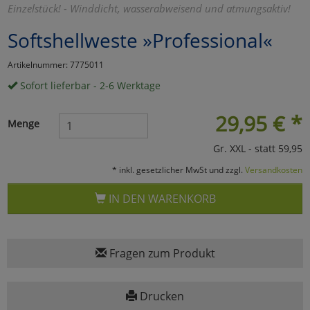
Einzelstück! - Winddicht, wasserabweisend und atmungsaktiv!
Marketing
Softshellweste »Professional«
Umfragetools
Artikelnummer: 7775011
Sofort lieferbar - 2-6 Werktage
Cookies
Alle Akzeptieren
29,95
€
*
Menge
Cookies
Einstellungen speichern
Gr. XXL - statt 59,95
* inkl. gesetzlicher MwSt und zzgl.
Versandkosten
zu Haupptseite Zustimmun
zurück
IN DEN WARENKORB
Fragen zum Produkt
Drucken