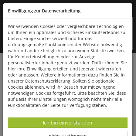
Kompletten Head der Seite überspringen
(06766) 903-200
oder (06766) 9323-960
Einwilligung zur Datenverarbeitung
Wir verwenden Cookies oder vergleichbare Technologien
um Ihnen ein optimales und sicheres Einkaufserlebnis zu
bieten. Einige sind essenziell und für das
ordnungsgemäße Funktionieren der Website notwendig
während andere lediglich zu anonymen Statistikzwecken,
für Komforteinstellungen oder zur Anzeige
personalisierter Inhalte genutzt werden. Dafür können Sie
Startseite
Technik & Freizeit
Outdoor & Wandern
hier Ihre Einwilligung erteilen und jederzeit widerrufen
Bekleidung
oder anpassen. Weitere Informationen dazu finden Sie in
unserer Datenschutzerklärung. Sollten Sie optionale
Softshellweste »Professional«
Cookies ablehnen, wird Ihr Besuch nur mit zwingend
notwendigen Cookies fortgeführt. Bitte beachten Sie, dass
auf Basis Ihrer Einstellungen womöglich nicht mehr alle
Funktionalitäten der Seite zur Verfügung stehen.
Datenverarbeitung -
Ich bin einverstanden
Datenverarbeitung -