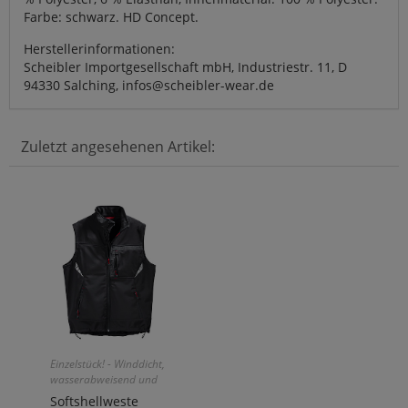
Farbe: schwarz. HD Concept.
Herstellerinformationen:
Scheibler Importgesellschaft mbH, Industriestr. 11, D
94330 Salching, infos@scheibler-wear.de
Zuletzt angesehenen Artikel:
Einzelstück! - Winddicht,
wasserabweisend und
atmungsaktiv!
Softshellweste