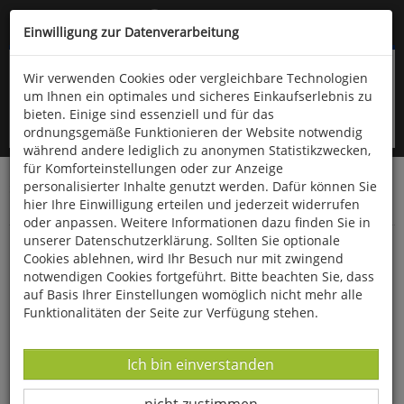
Kompletten Head der Seite überspringen
(06766) 903-200
oder (06766) 9323-960
Einwilligung zur Datenverarbeitung
Wir verwenden Cookies oder vergleichbare Technologien
um Ihnen ein optimales und sicheres Einkaufserlebnis zu
bieten. Einige sind essenziell und für das
ordnungsgemäße Funktionieren der Website notwendig
während andere lediglich zu anonymen Statistikzwecken,
für Komforteinstellungen oder zur Anzeige
personalisierter Inhalte genutzt werden. Dafür können Sie
Startseite
Bücher
Biologie allgemein
hier Ihre Einwilligung erteilen und jederzeit widerrufen
Haustiere & Nutztiere
oder anpassen. Weitere Informationen dazu finden Sie in
unserer Datenschutzerklärung. Sollten Sie optionale
So lernt mein Hund
Cookies ablehnen, wird Ihr Besuch nur mit zwingend
notwendigen Cookies fortgeführt. Bitte beachten Sie, dass
auf Basis Ihrer Einstellungen womöglich nicht mehr alle
Funktionalitäten der Seite zur Verfügung stehen.
Datenverarbeitung -
Ich bin einverstanden
Datenverarbeitung -