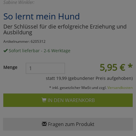
Sabine Winkler:
Marketing
So lernt mein Hund
Der Schlüssel für die erfolgreiche Erziehung und
Umfragetools
Ausbildung
Artikelnummer: 6205312
Cookies
Sofort lieferbar - 2-6 Werktage
Alle Akzeptieren
Cookies
5,95
€
*
Einstellungen speichern
Menge
zu Haupptseite Zustimmun
zurück
statt 19,99 (gebundener Preis aufgehoben)
* inkl. gesetzlicher MwSt und zzgl.
Versandkosten
IN DEN WARENKORB
Fragen zum Produkt