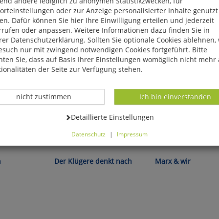
end andere lediglich zu anonymen Statistikzwecken, für
rteinstellungen oder zur Anzeige personalisierter Inhalte genutzt
n. Dafür können Sie hier Ihre Einwilligung erteilen und jederzeit
rrufen oder anpassen. Weitere Informationen dazu finden Sie in
er Datenschutzerklärung. Sollten Sie optionale Cookies ablehnen,
esuch nur mit zwingend notwendigen Cookies fortgeführt. Bitte
ten Sie, dass auf Basis Ihrer Einstellungen womöglich nicht mehr 
ionalitäten der Seite zur Verfügung stehen.
Datenverarbeitung -
Datenverarbeitung -
nicht zustimmen
Ich bin einverstanden
Datenverarbeitung -
Detaillierte Einstellungen
Datenschutz
|
Impressum
Martin Wehrle:
Gregor Gysi:
können Sie alle optionalen Cookies einstellen. Sollten Sie optionale
ies ablehnen, wird Ihr Besuch nur mit zwingend notwendigen Cook
h
Der Klügere denkt nach
Marx & wir
eführt. Bitte beachten Sie, dass auf Basis Ihrer Einstellungen womö
 mehr alle Funktionalitäten der Seite zur Verfügung stehen.
tverständlich können Sie die Einstellungen jederzeit widerrufen o
ssen.