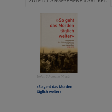
ZULETZT ANGESEHENEN ARTIKEL:
Ko
Wa
Pe
Ma
Um
Stefan Schomann (Hrsg.):
»So geht das Morden
täglich weiter«