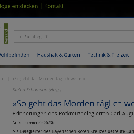
|
loge entdecken
Kontakt
Wohlbefinden
Haushalt & Garten
Technik & Freizeit
hte
»So geht das Morden täglich weiter«
Stefan Schomann (Hrsg.):
»So geht das Morden täglich we
Erinnerungen des Rotkreuzdelegierten Carl-Augu
Artikelnummer: 6206236
Als Delegierter des Bayerischen Roten Kreuzes betreute Car