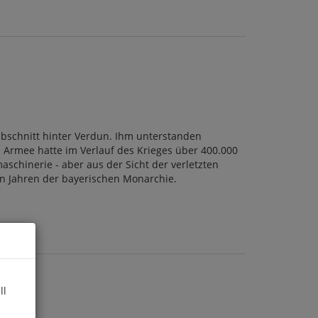
abschnitt hinter Verdun. Ihm unterstanden
e Armee hatte im Verlauf des Krieges über 400.000
schinerie - aber aus der Sicht der verletzten
ten Jahren der bayerischen Monarchie.
ll