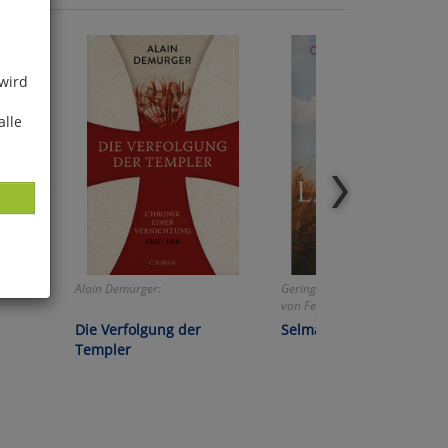
 wird
alle
Alain Demurger:
Geringer Restbestand! Charlott
von Feyerabend:
ies
Die Verfolgung der
Selma Lagerlöf
glich
Templer
der