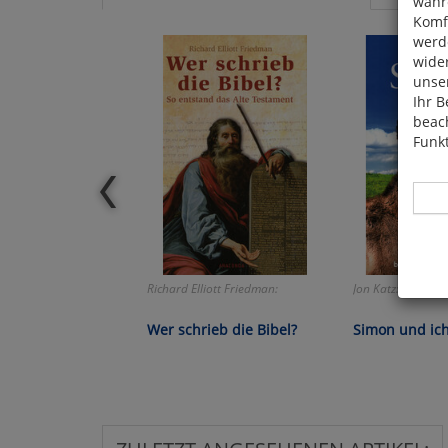
währ
Komfo
werde
wide
unser
Ihr B
beach
Funkt
Richard Elliott Friedman:
Jon Katz:
Hier 
Cook
Wer schrieb die Bibel?
Simon und ic
fortg
nicht
Selbs
anpa