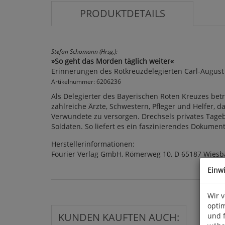
PRODUKTDETAILS
Stefan Schomann (Hrsg.):
»So geht das Morden täglich weiter«
Erinnerungen des Rotkreuzdelegierten Carl-August
Artikelnummer: 6206236
Als Delegierter des Bayerischen Roten Kreuzes bet
zahlreiche Ärzte, Schwestern, Pfleger und Helfer, 
Verwundete zu versorgen. Drechsels privates Tageb
Soldaten. So liefert es ein faszinierendes Dokumen
Herstellerinformationen:
Fourier Verlag GmbH, Römerweg 10, D 65187 Wies
Einw
Wir 
optim
KUNDEN KAUFTEN AUCH:
und 