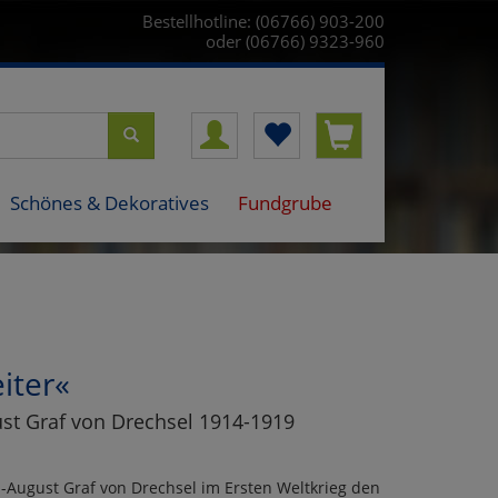
Bestellhotline: (06766) 903-200
oder (06766) 9323-960
Schönes & Dekoratives
Fundgrube
iter«
st Graf von Drechsel 1914-1919
l-August Graf von Drechsel im Ersten Weltkrieg den