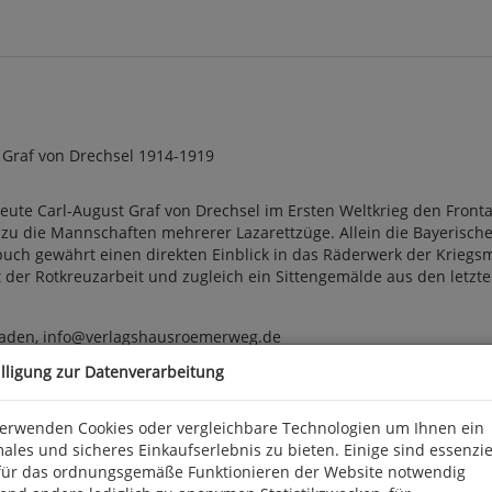
 Graf von Drechsel 1914-1919
reute Carl-August Graf von Drechsel im Ersten Weltkrieg den Front
dazu die Mannschaften mehrerer Lazarettzüge. Allein die Bayerisch
uch gewährt einen direkten Einblick in das Räderwerk der Kriegsma
t der Rotkreuzarbeit und zugleich ein Sittengemälde aus den letz
baden, info@verlagshausroemerweg.de
illigung zur Datenverarbeitung
verwenden Cookies oder vergleichbare Technologien um Ihnen ein
ales und sicheres Einkaufserlebnis zu bieten. Einige sind essenzie
für das ordnungsgemäße Funktionieren der Website notwendig