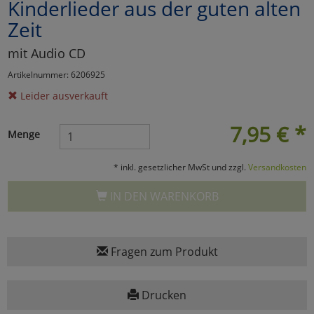
Kinderlieder aus der guten alten
Marketing
Zeit
mit Audio CD
Umfragetools
Artikelnummer: 6206925
Leider ausverkauft
Cookies
Alle Akzeptieren
7,95
€
*
Menge
Cookies
Einstellungen speichern
* inkl. gesetzlicher MwSt und zzgl.
Versandkosten
zu Haupptseite Zustimmun
zurück
IN DEN WARENKORB
Fragen zum Produkt
Drucken