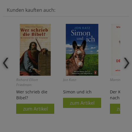
Kunden kauften auch:
Richard Elliott
Jon Katz:
Martin Wehrle
Friedman:
Wer schrieb die
Simon und ich
Der Klüger
Bibel?
nach
zum Artikel
zum Artikel
zum Ar