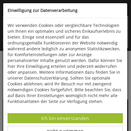
Kompletten Head der Seite überspringen
(06766) 903-200
oder (06766) 9323-960
Einwilligung zur Datenverarbeitung
Wir verwenden Cookies oder vergleichbare Technologien
um Ihnen ein optimales und sicheres Einkaufserlebnis zu
bieten. Einige sind essenziell und für das
ordnungsgemäße Funktionieren der Website notwendig
während andere lediglich zu anonymen Statistikzwecken,
für Komforteinstellungen oder zur Anzeige
personalisierter Inhalte genutzt werden. Dafür können Sie
Startseite
Bücher
Essen & Trinken
hier Ihre Einwilligung erteilen und jederzeit widerrufen
oder anpassen. Weitere Informationen dazu finden Sie in
Simplissime - Das einfachste Kochbuch der
unserer Datenschutzerklärung. Sollten Sie optionale
Welt
Cookies ablehnen, wird Ihr Besuch nur mit zwingend
notwendigen Cookies fortgeführt. Bitte beachten Sie, dass
auf Basis Ihrer Einstellungen womöglich nicht mehr alle
Funktionalitäten der Seite zur Verfügung stehen.
Datenverarbeitung -
Ich bin einverstanden
Datenverarbeitung -