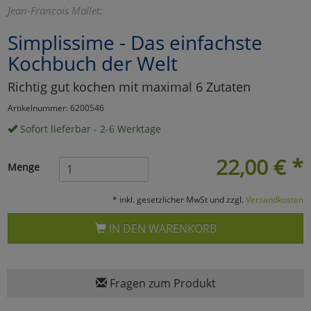
Jean-Francois Mallet:
Marketing
Simplissime - Das einfachste
Kochbuch der Welt
Umfragetools
Richtig gut kochen mit maximal 6 Zutaten
Artikelnummer: 6200546
Cookies
Alle Akzeptieren
Sofort lieferbar - 2-6 Werktage
Cookies
Einstellungen speichern
22,00
€
*
Menge
zu Haupptseite Zustimmun
zurück
* inkl. gesetzlicher MwSt und zzgl.
Versandkosten
IN DEN WARENKORB
Fragen zum Produkt