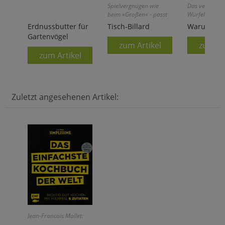
Spielvergnügen wie
Das verflixte
beim »Großen« - passt
Würfelspiel!
auf jeden Tisch!
Erdnussbutter für
Tisch-Billard
Warum imm
Gartenvögel
zum Artikel
zum Ar
zum Artikel
Zuletzt angesehenen Artikel:
Jean-Francois Mallet: