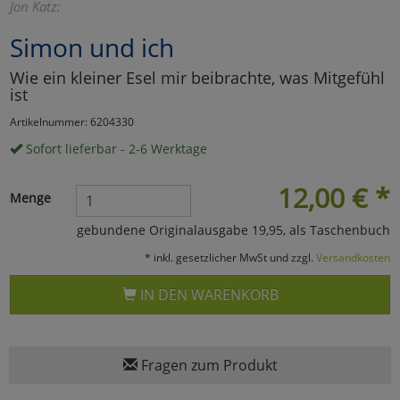
Jon Katz:
Marketing
Simon und ich
Wie ein kleiner Esel mir beibrachte, was Mitgefühl
Umfragetools
ist
Artikelnummer: 6204330
Cookies
Sofort lieferbar - 2-6 Werktage
Alle Akzeptieren
Cookies
12,00
€
*
Einstellungen speichern
Menge
zu Haupptseite Zustimmun
zurück
gebundene Originalausgabe 19,95, als Taschenbuch
* inkl. gesetzlicher MwSt und zzgl.
Versandkosten
IN DEN WARENKORB
Fragen zum Produkt