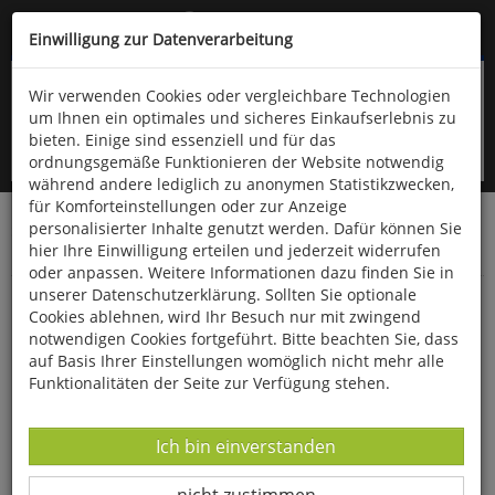
Kompletten Head der Seite überspringen
(06766) 903-200
oder (06766) 9323-960
Einwilligung zur Datenverarbeitung
Wir verwenden Cookies oder vergleichbare Technologien
um Ihnen ein optimales und sicheres Einkaufserlebnis zu
bieten. Einige sind essenziell und für das
ordnungsgemäße Funktionieren der Website notwendig
während andere lediglich zu anonymen Statistikzwecken,
für Komforteinstellungen oder zur Anzeige
personalisierter Inhalte genutzt werden. Dafür können Sie
Startseite
Bücher
Biologie allgemein
hier Ihre Einwilligung erteilen und jederzeit widerrufen
Haustiere & Nutztiere
oder anpassen. Weitere Informationen dazu finden Sie in
unserer Datenschutzerklärung. Sollten Sie optionale
Simon und ich
Cookies ablehnen, wird Ihr Besuch nur mit zwingend
notwendigen Cookies fortgeführt. Bitte beachten Sie, dass
auf Basis Ihrer Einstellungen womöglich nicht mehr alle
Funktionalitäten der Seite zur Verfügung stehen.
Datenverarbeitung -
Ich bin einverstanden
Datenverarbeitung -