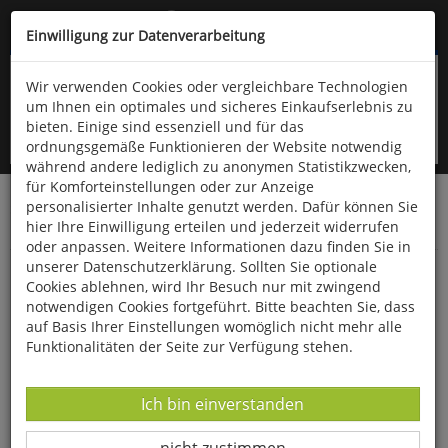
Kompletten Head der Seite überspringen
(06766) 903-200
oder (06766) 9323-960
Einwilligung zur Datenverarbeitung
Wir verwenden Cookies oder vergleichbare Technologien
um Ihnen ein optimales und sicheres Einkaufserlebnis zu
bieten. Einige sind essenziell und für das
ordnungsgemäße Funktionieren der Website notwendig
während andere lediglich zu anonymen Statistikzwecken,
für Komforteinstellungen oder zur Anzeige
personalisierter Inhalte genutzt werden. Dafür können Sie
Startseite
Haushalt & Garten
Garten
hier Ihre Einwilligung erteilen und jederzeit widerrufen
Werkzeuge & Geräte
oder anpassen. Weitere Informationen dazu finden Sie in
unserer Datenschutzerklärung. Sollten Sie optionale
Barnel Sichel-Messer
Cookies ablehnen, wird Ihr Besuch nur mit zwingend
notwendigen Cookies fortgeführt. Bitte beachten Sie, dass
auf Basis Ihrer Einstellungen womöglich nicht mehr alle
Funktionalitäten der Seite zur Verfügung stehen.
Datenverarbeitung -
Ich bin einverstanden
Datenverarbeitung -