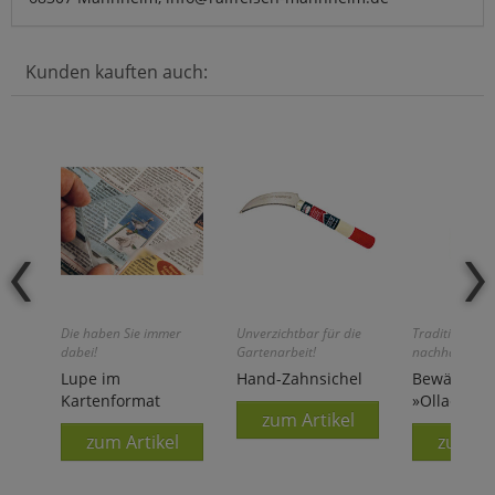
Kunden kauften auch:
Die haben Sie immer
Unverzichtbar für die
Traditionell u
dabei!
Gartenarbeit!
nachhaltig
Lupe im
Hand-Zahnsichel
Bewässeru
Kartenformat
»Olla«
zum Artikel
zum Artikel
zum Ar