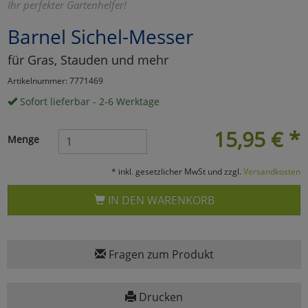
Ihr perfekter Gartenhelfer!
Marketing
Barnel Sichel-Messer
für Gras, Stauden und mehr
Umfragetools
Artikelnummer: 7771469
Sofort lieferbar - 2-6 Werktage
Cookies
Alle Akzeptieren
15,95
€
*
Menge
Cookies
Einstellungen speichern
* inkl. gesetzlicher MwSt und zzgl.
Versandkosten
zu Haupptseite Zustimmun
zurück
IN DEN WARENKORB
Fragen zum Produkt
Drucken