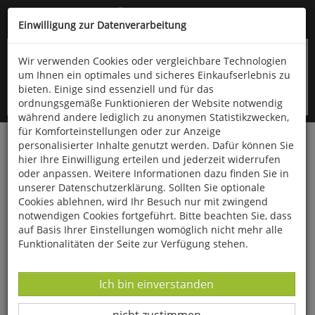
Kompletten Head der Seite überspringen
(06766) 903-200
oder (06766) 9323-960
Einwilligung zur Datenverarbeitung
Wir verwenden Cookies oder vergleichbare Technologien
um Ihnen ein optimales und sicheres Einkaufserlebnis zu
bieten. Einige sind essenziell und für das
ordnungsgemäße Funktionieren der Website notwendig
während andere lediglich zu anonymen Statistikzwecken,
für Komforteinstellungen oder zur Anzeige
personalisierter Inhalte genutzt werden. Dafür können Sie
Startseite
Bücher
Literatur
Belletristik
hier Ihre Einwilligung erteilen und jederzeit widerrufen
oder anpassen. Weitere Informationen dazu finden Sie in
Sei mein Eigen
unserer Datenschutzerklärung. Sollten Sie optionale
Cookies ablehnen, wird Ihr Besuch nur mit zwingend
notwendigen Cookies fortgeführt. Bitte beachten Sie, dass
auf Basis Ihrer Einstellungen womöglich nicht mehr alle
Funktionalitäten der Seite zur Verfügung stehen.
Datenverarbeitung -
Ich bin einverstanden
Datenverarbeitung -