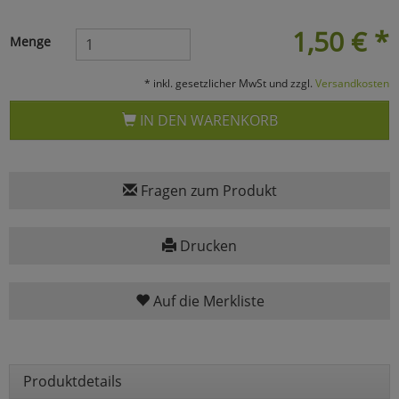
Marketing
1,50
€
*
Menge
Umfragetools
* inkl. gesetzlicher MwSt und zzgl.
Versandkosten
IN DEN WARENKORB
Cookies
Alle Akzeptieren
Cookies
Einstellungen speichern
Fragen zum Produkt
zu Haupptseite Zustimmun
zurück
Drucken
Auf die Merkliste
Produktdetails