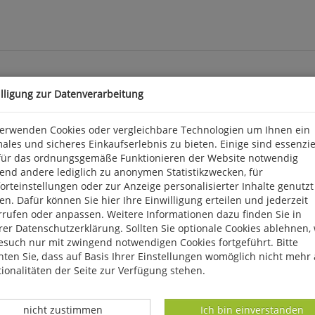
illigung zur Datenverarbeitung
aff in Mecklenburg-Vorpommern
en
verwenden Cookies oder vergleichbare Technologien um Ihnen ein
ales und sicheres Einkaufserlebnis zu bieten. Einige sind essenzie
 Vorpommern-Greifswald eine der letzten weiträumig naturnahen u
für das ordnungsgemäße Funktionieren der Website notwendig
Überschwemmungsgebiet ausgedehnte Flachgewässer sowie Feucht-
end andere lediglich zu anonymen Statistikzwecken, für
rschutzpolder wichtige Lebensräume für viele seltene Brut- und R
rteinstellungen oder zur Anzeige personalisierter Inhalte genutzt
Durchzug können jedes Jahr Raubseeschwalben und diverse Limiko
n. Dafür können Sie hier Ihre Einwilligung erteilen und jederzeit
nishof, am Peenehaff im Mündungsbereich der Peene der Polder K
rrufen oder anpassen. Weitere Informationen dazu finden Sie in
er Datenschutzerklärung. Sollten Sie optionale Cookies ablehnen,
esuch nur mit zwingend notwendigen Cookies fortgeführt. Bitte
ten Sie, dass auf Basis Ihrer Einstellungen womöglich nicht mehr 
ionalitäten der Seite zur Verfügung stehen.
Datenverarbeitung -
Datenverarbeitung -
nicht zustimmen
Ich bin einverstanden