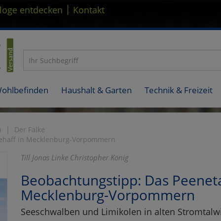
|
loge entdecken
Kontakt
Wohlbefinden
Haushalt & Garten
Technik & Freizeit
n
Der Falke
nehaff in Mecklenburg-Vorpommern
Till Jonas Linke Christopher König
Beobachtungstipp: Das Peenet
Mecklenburg-Vorpommern
Seeschwalben und Limikolen in alten Stromtalw