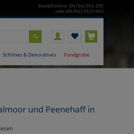
Bestellhotline: (06766) 903-200
oder (06766) 9323-960
Schönes & Dekoratives
Fundgrube
almoor und Peenehaff in
iesen