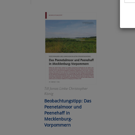
Hier 
Cook
fortg
nicht
Selbs
anpa
Ko
Till Jonas Linke Christopher
König
Wa
Beobachtungstipp: Das
Peenetalmoor und
Pe
Peenehaff in
Mecklenburg-
Vorpommern
Ma