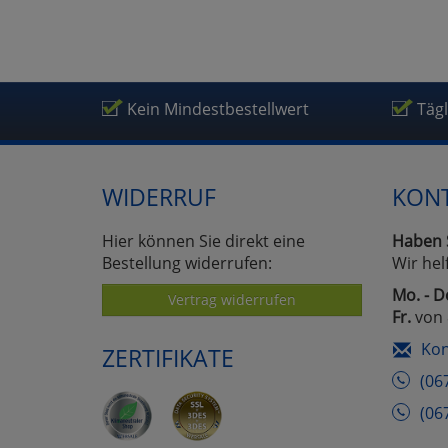
Um
Kein Mindestbestellwert
Täg
WIDERRUF
KON
Hier können Sie direkt eine
Haben 
Bestellung widerrufen:
Wir hel
Mo. - D
Vertrag widerrufen
Fr.
von 
Kon
ZERTIFIKATE
(06
(06