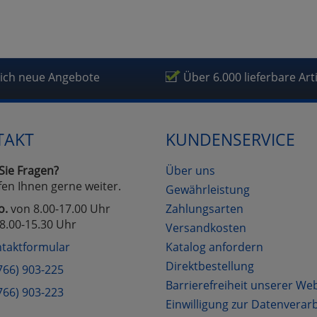
fragetools
lich neue Angebote
Über 6.000 lieferbare Art
Cookies
Cookies
Alle Akzeptieren
Einstellungen speichern
zu Haupptseite Zustimmung D
zurück
TAKT
KUNDENSERVICE
Sie Fragen?
Über uns
fen Ihnen gerne weiter.
Gewährleistung
o.
von 8.00-17.00 Uhr
Zahlungsarten
8.00-15.30 Uhr
Versandkosten
taktformular
Katalog anfordern
Direktbestellung
766) 903-225
Barrierefreiheit unserer We
766) 903-223
Einwilligung zur Datenverar