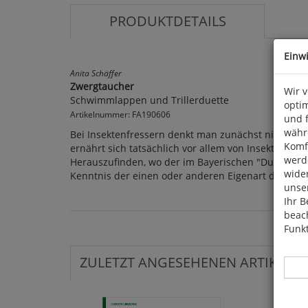
PRODUKTDETAILS
Einw
Anita Schäffer
Zwergtaucher
Wir 
Schwimmlappen und Trillerduette
optim
Artikelnummer: FA190606
und 
währ
Bei Insektenfressern denkt man zunächst nicht an 
Komfo
ernährt sich tatsächlich vor allem von Insekten. Vi
werde
Herauszufinden, wo der im Bayerischen "Duckenter
wide
Kenntnis der einen oder anderen Eigenart des kle
unser
Ihr B
beach
Funkt
ZULETZT ANGESEHENEN ARTIKEL: