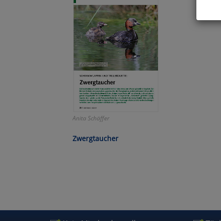
Hier 
Cook
fortg
nicht
Selbs
anpa
Ko
Anita Schäffer
Wa
Zwergtaucher
Pe
Ma