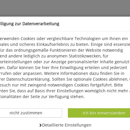
illigung zur Datenverarbeitung
verwenden Cookies oder vergleichbare Technologien um Ihnen ein
ales und sicheres Einkaufserlebnis zu bieten. Einige sind essenzie
für das ordnungsgemäße Funktionieren der Website notwendig
end andere lediglich zu anonymen Statistikzwecken, für
eine streng ans Wasser gebundene Vogelart. Der kleinste Vertrete
rteinstellungen oder zur Anzeige personalisierter Inhalte genutzt
elen Beobachtern fällt der "kleine braune Federball" vor allem dadu
n. Dafür können Sie hier Ihre Einwilligung erteilen und jederzeit
l" genannte Zwergtaucher dann wieder an die Wasseroberfläche ko
rrufen oder anpassen. Weitere Informationen dazu finden Sie in
inen Tauchvogels kann zu schönen Beobachtungen verhelfen, zum 
er Datenschutzerklärung. Sollten Sie optionale Cookies ablehnen,
esuch nur mit zwingend notwendigen Cookies fortgeführt. Bitte
ten Sie, dass auf Basis Ihrer Einstellungen womöglich nicht mehr 
ionalitäten der Seite zur Verfügung stehen.
Datenverarbeitung -
Datenverarbeitung -
nicht zustimmen
Ich bin einverstanden
Datenverarbeitung -
Detaillierte Einstellungen