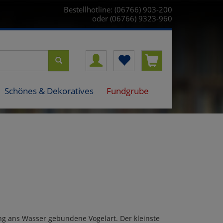
Bestellhotline: (06766) 903-200
oder (06766) 9323-960
Schönes & Dekoratives
Fundgrube
ng ans Wasser gebundene Vogelart. Der kleinste