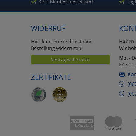
Um
Kein Mindestbestellwert
Täg
WIDERRUF
KON
Hier können Sie direkt eine
Haben 
Bestellung widerrufen:
Wir hel
Mo. - D
Vertrag widerrufen
Fr.
von 
Kon
ZERTIFIKATE
(06
(06