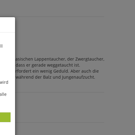
ll
r der eurasischen Lappentaucher, der Zwergtaucher,
rch auf, dass er gerade weggetaucht ist.
mmt, erfordert ein wenig Geduld. Aber auch die
Beispiel während der Balz und Jungenaufzucht.
 wird
alle