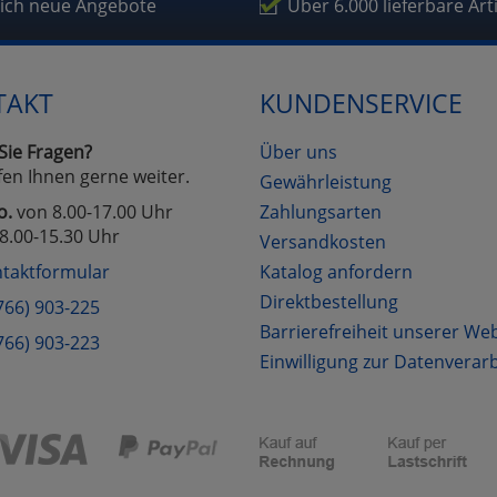
fragetools
lich neue Angebote
Über 6.000 lieferbare Art
Cookies
Cookies
Alle Akzeptieren
Einstellungen speichern
TAKT
KUNDENSERVICE
zu Haupptseite Zustimmung D
zurück
Sie Fragen?
Über uns
fen Ihnen gerne weiter.
Gewährleistung
o.
von 8.00-17.00 Uhr
Zahlungsarten
8.00-15.30 Uhr
Versandkosten
taktformular
Katalog anfordern
Direktbestellung
766) 903-225
Barrierefreiheit unserer We
766) 903-223
Einwilligung zur Datenverar