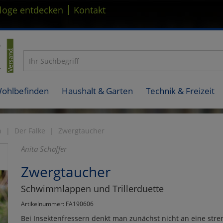
|
loge entdecken
Kontakt
Wohlbefinden
Haushalt & Garten
Technik & Freizeit
n
Der Falke
Zwergtaucher
Anita Schäffer
Zwergtaucher
Schwimmlappen und Trillerduette
Artikelnummer: FA190606
Bei Insektenfressern denkt man zunächst nicht an eine stre