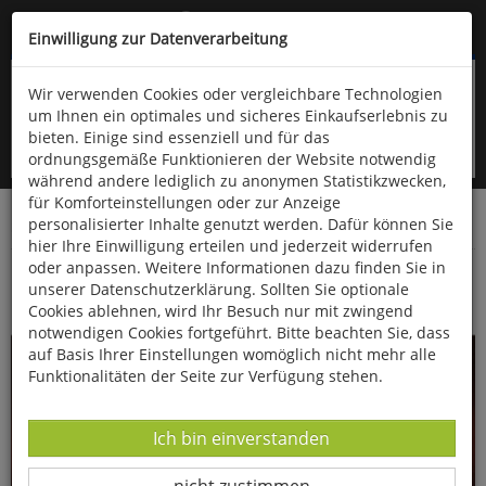
Kompletten Head der Seite überspringen
(06766) 903-200
oder (06766) 9323-960
Einwilligung zur Datenverarbeitung
Wir verwenden Cookies oder vergleichbare Technologien
um Ihnen ein optimales und sicheres Einkaufserlebnis zu
bieten. Einige sind essenziell und für das
ordnungsgemäße Funktionieren der Website notwendig
während andere lediglich zu anonymen Statistikzwecken,
für Komforteinstellungen oder zur Anzeige
personalisierter Inhalte genutzt werden. Dafür können Sie
Startseite
Bücher
Literatur
Sprachwissenschaften
hier Ihre Einwilligung erteilen und jederzeit widerrufen
oder anpassen. Weitere Informationen dazu finden Sie in
Schwein gehabt!
unserer Datenschutzerklärung. Sollten Sie optionale
Cookies ablehnen, wird Ihr Besuch nur mit zwingend
notwendigen Cookies fortgeführt. Bitte beachten Sie, dass
auf Basis Ihrer Einstellungen womöglich nicht mehr alle
Funktionalitäten der Seite zur Verfügung stehen.
Datenverarbeitung -
Ich bin einverstanden
Datenverarbeitung -