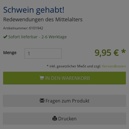
Schwein gehabt!
Marketing
Redewendungen des Mittelalters
Umfragetools
Artikelnummer: 6101942
Sofort lieferbar - 2-6 Werktage
Cookies
Alle Akzeptieren
9,95
€
*
Menge
Cookies
Einstellungen speichern
* inkl. gesetzlicher MwSt und zzgl.
Versandkosten
zu Haupptseite Zustimmun
zurück
IN DEN WARENKORB
Fragen zum Produkt
Drucken