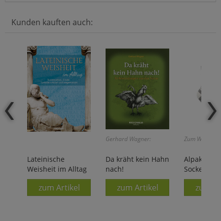
Kunden kauften auch:
Gerhard Wagner:
Zum Wohlfühl
Lateinische
Da kräht kein Hahn
Alpaka-Hyg
Weisheit im Alltag
nach!
Socken
zum Artikel
zum Artikel
zum Ar