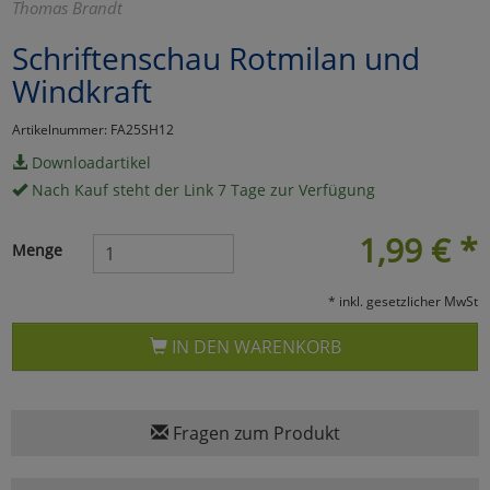
Thomas Brandt
Marketing
Schriftenschau Rotmilan und
Windkraft
Umfragetools
Artikelnummer: FA25SH12
Downloadartikel
Cookies
Alle Akzeptieren
Nach Kauf steht der Link 7 Tage zur Verfügung
Cookies
Einstellungen speichern
1,99
€
*
Menge
zu Haupptseite Zustimmun
zurück
* inkl. gesetzlicher MwSt
IN DEN WARENKORB
Fragen zum Produkt