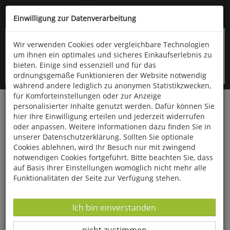
Kompletten Head der Seite überspringen
(06766) 903-200
oder (06766) 9323-960
Einwilligung zur Datenverarbeitung
Wir verwenden Cookies oder vergleichbare Technologien
um Ihnen ein optimales und sicheres Einkaufserlebnis zu
bieten. Einige sind essenziell und für das
ordnungsgemäße Funktionieren der Website notwendig
während andere lediglich zu anonymen Statistikzwecken,
für Komforteinstellungen oder zur Anzeige
personalisierter Inhalte genutzt werden. Dafür können Sie
Startseite
Bücher
Downloads
Zeitschriften
hier Ihre Einwilligung erteilen und jederzeit widerrufen
Der Falke
oder anpassen. Weitere Informationen dazu finden Sie in
unserer Datenschutzerklärung. Sollten Sie optionale
Schriftenschau Rotmilan und Windkraft
Cookies ablehnen, wird Ihr Besuch nur mit zwingend
notwendigen Cookies fortgeführt. Bitte beachten Sie, dass
auf Basis Ihrer Einstellungen womöglich nicht mehr alle
Funktionalitäten der Seite zur Verfügung stehen.
Datenverarbeitung -
Ich bin einverstanden
Datenverarbeitung -