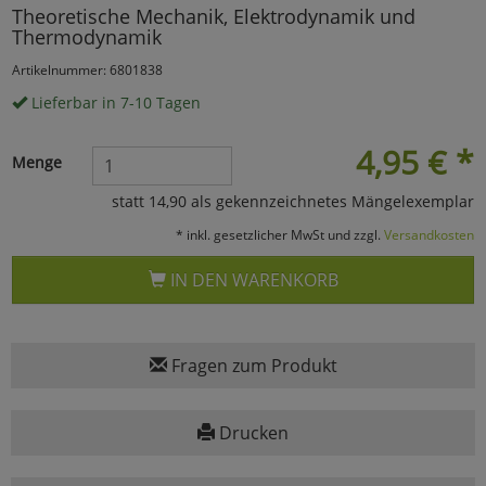
Theoretische Mechanik, Elektrodynamik und
Marketing
Thermodynamik
Artikelnummer: 6801838
Umfragetools
Lieferbar in 7-10 Tagen
4,95
€
*
Menge
Cookies
Alle Akzeptieren
statt 14,90 als gekennzeichnetes Mängelexemplar
Cookies
Einstellungen speichern
* inkl. gesetzlicher MwSt und zzgl.
Versandkosten
zu Haupptseite Zustimmun
zurück
IN DEN WARENKORB
Fragen zum Produkt
Drucken