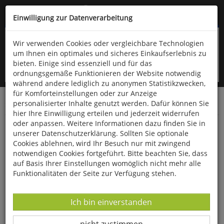
Kompletten Head der Seite überspringen
(06766) 903-200
oder (06766) 9323-960
Einwilligung zur Datenverarbeitung
Wir verwenden Cookies oder vergleichbare Technologien
um Ihnen ein optimales und sicheres Einkaufserlebnis zu
bieten. Einige sind essenziell und für das
ordnungsgemäße Funktionieren der Website notwendig
während andere lediglich zu anonymen Statistikzwecken,
für Komforteinstellungen oder zur Anzeige
personalisierter Inhalte genutzt werden. Dafür können Sie
Startseite
Bücher
Naturwissenschaften
Physik
hier Ihre Einwilligung erteilen und jederzeit widerrufen
oder anpassen. Weitere Informationen dazu finden Sie in
Repetitorium der klassischen theoretischen
unserer Datenschutzerklärung. Sollten Sie optionale
Physik
Cookies ablehnen, wird Ihr Besuch nur mit zwingend
notwendigen Cookies fortgeführt. Bitte beachten Sie, dass
auf Basis Ihrer Einstellungen womöglich nicht mehr alle
Funktionalitäten der Seite zur Verfügung stehen.
Datenverarbeitung -
Ich bin einverstanden
Datenverarbeitung -