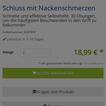
Schluss mit Nackenschmerzen
Marketing
Schnelle und effektive Selbsthilfe: 30 Übungen,
um die häufigsten Beschwerden in den Griff zu
Umfragetools
bekommen
Artikelnummer: 6207603
Lieferbar in 7-10 Tagen
Cookies
Alle Akzeptieren
18,99
€
*
Cookies
Einstellungen speichern
Menge
zu Haupptseite Zustimmun
zurück
* inkl. gesetzlicher MwSt und zzgl.
Versandkosten
IN DEN WARENKORB
Fragen zum Produkt