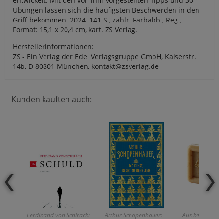
entwickelt. Mit den von ihm vorgestellten Tipps und 30
Übungen lassen sich die häufigsten Beschwerden in den
Griff bekommen. 2024. 141 S., zahlr. Farbabb., Reg.,
Format: 15,1 x 20,4 cm, kart. ZS Verlag.
Herstellerinformationen:
ZS - Ein Verlag der Edel Verlagsgruppe GmbH, Kaiserstr.
14b, D 80801 München, kontakt@zsverlag.de
Kunden kauften auch:
Ferdinand von Schirach:
Arthur Schopenhauer:
Aus besten Zu