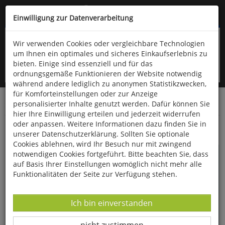
Kompletten Head der Seite überspringen
(06766) 903-200
oder (06766) 9323-960
Einwilligung zur Datenverarbeitung
Wir verwenden Cookies oder vergleichbare Technologien
um Ihnen ein optimales und sicheres Einkaufserlebnis zu
bieten. Einige sind essenziell und für das
ordnungsgemäße Funktionieren der Website notwendig
während andere lediglich zu anonymen Statistikzwecken,
für Komforteinstellungen oder zur Anzeige
personalisierter Inhalte genutzt werden. Dafür können Sie
Startseite
Bücher
Gesundheit
hier Ihre Einwilligung erteilen und jederzeit widerrufen
oder anpassen. Weitere Informationen dazu finden Sie in
Schluss mit Nackenschmerzen
unserer Datenschutzerklärung. Sollten Sie optionale
Cookies ablehnen, wird Ihr Besuch nur mit zwingend
notwendigen Cookies fortgeführt. Bitte beachten Sie, dass
auf Basis Ihrer Einstellungen womöglich nicht mehr alle
Funktionalitäten der Seite zur Verfügung stehen.
Datenverarbeitung -
Ich bin einverstanden
Datenverarbeitung -