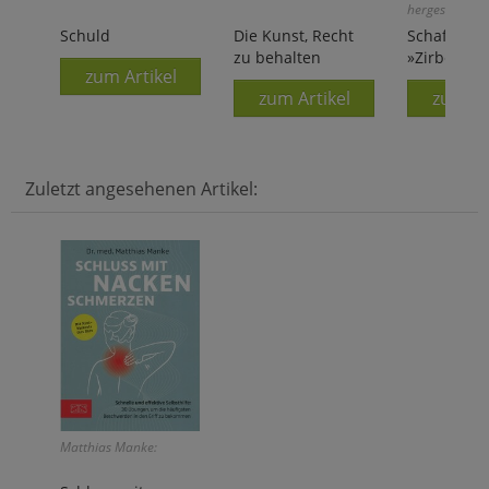
hergestellt!
Schuld
Die Kunst, Recht
Schafmilch
zu behalten
»Zirbe«
zum Artikel
zum Artikel
zum Ar
Zuletzt angesehenen Artikel:
Matthias Manke: