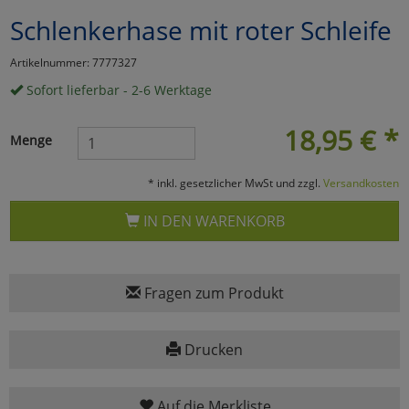
Schlenkerhase mit roter Schleife
Marketing
Artikelnummer: 7777327
Umfragetools
Sofort lieferbar - 2-6 Werktage
18,95
€
*
Menge
Cookies
Alle Akzeptieren
* inkl. gesetzlicher MwSt und zzgl.
Versandkosten
Cookies
Einstellungen speichern
IN DEN WARENKORB
zu Haupptseite Zustimmun
zurück
Fragen zum Produkt
Drucken
Auf die Merkliste