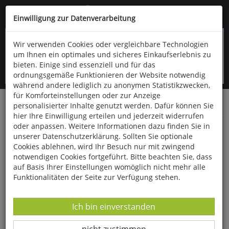
Kompletten Head der Seite überspringen
(06766) 903-200
oder (06766) 9323-960
Einwilligung zur Datenverarbeitung
Wir verwenden Cookies oder vergleichbare Technologien
um Ihnen ein optimales und sicheres Einkaufserlebnis zu
bieten. Einige sind essenziell und für das
ordnungsgemäße Funktionieren der Website notwendig
während andere lediglich zu anonymen Statistikzwecken,
für Komforteinstellungen oder zur Anzeige
personalisierter Inhalte genutzt werden. Dafür können Sie
Startseite
Technik & Freizeit
Spiel & Spaß
Diverses
hier Ihre Einwilligung erteilen und jederzeit widerrufen
oder anpassen. Weitere Informationen dazu finden Sie in
Schlenkerhase mit roter Schleife
unserer Datenschutzerklärung. Sollten Sie optionale
Cookies ablehnen, wird Ihr Besuch nur mit zwingend
notwendigen Cookies fortgeführt. Bitte beachten Sie, dass
auf Basis Ihrer Einstellungen womöglich nicht mehr alle
Funktionalitäten der Seite zur Verfügung stehen.
Datenverarbeitung -
Ich bin einverstanden
Datenverarbeitung -