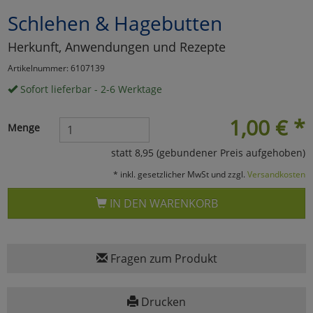
Schlehen & Hagebutten
Marketing
Herkunft, Anwendungen und Rezepte
Umfragetools
Artikelnummer: 6107139
Sofort lieferbar - 2-6 Werktage
Cookies
Alle Akzeptieren
1,00
€
*
Menge
Cookies
Einstellungen speichern
statt 8,95 (gebundener Preis aufgehoben)
* inkl. gesetzlicher MwSt und zzgl.
Versandkosten
zu Haupptseite Zustimmun
zurück
IN DEN WARENKORB
Fragen zum Produkt
Drucken