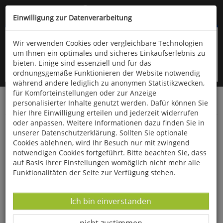
Kompletten Head der Seite überspringen
(06766) 903-200
oder (06766) 9323-960
Einwilligung zur Datenverarbeitung
Wir verwenden Cookies oder vergleichbare Technologien
um Ihnen ein optimales und sicheres Einkaufserlebnis zu
bieten. Einige sind essenziell und für das
ordnungsgemäße Funktionieren der Website notwendig
während andere lediglich zu anonymen Statistikzwecken,
für Komforteinstellungen oder zur Anzeige
personalisierter Inhalte genutzt werden. Dafür können Sie
Startseite
Bücher
Essen & Trinken
hier Ihre Einwilligung erteilen und jederzeit widerrufen
oder anpassen. Weitere Informationen dazu finden Sie in
Schlehen & Hagebutten
unserer Datenschutzerklärung. Sollten Sie optionale
Cookies ablehnen, wird Ihr Besuch nur mit zwingend
notwendigen Cookies fortgeführt. Bitte beachten Sie, dass
auf Basis Ihrer Einstellungen womöglich nicht mehr alle
Funktionalitäten der Seite zur Verfügung stehen.
Datenverarbeitung -
Ich bin einverstanden
Datenverarbeitung -