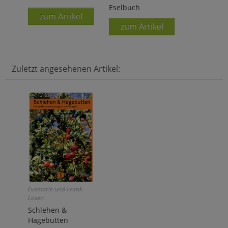
Eselbuch
zum Artikel
zum Artikel
Zuletzt angesehenen Artikel:
Evemarie und Frank
Löser:
Schlehen &
Hagebutten