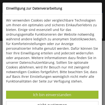
Kompletten Head der Seite überspringen
(06766) 903-200
oder (06766) 9323-960
Einwilligung zur Datenverarbeitung
Wir verwenden Cookies oder vergleichbare Technologien
um Ihnen ein optimales und sicheres Einkaufserlebnis zu
bieten. Einige sind essenziell und für das
ordnungsgemäße Funktionieren der Website notwendig
während andere lediglich zu anonymen Statistikzwecken,
für Komforteinstellungen oder zur Anzeige
personalisierter Inhalte genutzt werden. Dafür können Sie
Startseite
Haushalt & Garten
Küche & Haushalt
hier Ihre Einwilligung erteilen und jederzeit widerrufen
Besen, Bürsten & Putzmittel
oder anpassen. Weitere Informationen dazu finden Sie in
unserer Datenschutzerklärung. Sollten Sie optionale
Scheuertuch aus Baumwolle
Cookies ablehnen, wird Ihr Besuch nur mit zwingend
notwendigen Cookies fortgeführt. Bitte beachten Sie, dass
auf Basis Ihrer Einstellungen womöglich nicht mehr alle
Funktionalitäten der Seite zur Verfügung stehen.
Datenverarbeitung -
Ich bin einverstanden
Datenverarbeitung -