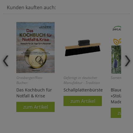
Kunden kauften auch:
Grasberger/Rias-
Gefertigt in deutscher
Samenrarität!
Bucher:
Manufaktur - Tradition
seit 1935!
Das Kochbuch für
Schallplattenbürste
Blauer Nat
Notfall & Krise
»Stolz von
zum Artikel
Madeira«
zum Artikel
zum Ar