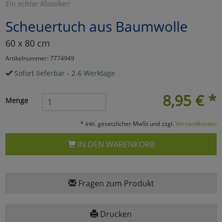
Ein echter Klassiker!
Marketing
Scheuertuch aus Baumwolle
60 x 80 cm
Umfragetools
Artikelnummer: 7774949
Sofort lieferbar - 2-6 Werktage
Cookies
Alle Akzeptieren
8,95
€
*
Menge
Cookies
Einstellungen speichern
* inkl. gesetzlicher MwSt und zzgl.
Versandkosten
zu Haupptseite Zustimmun
zurück
IN DEN WARENKORB
Fragen zum Produkt
Drucken