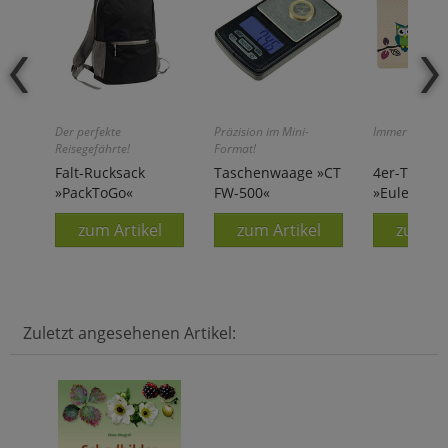
Der perfekte
Präzision im Mini-
Immer ein Blic
Reisegefährte!
Format!
Falt-Rucksack
Taschenwaage »CT
4er-Tischs
»PackToGo«
FW-500«
»Eulen«
zum Artikel
zum Artikel
zum Ar
Zuletzt angesehenen Artikel: