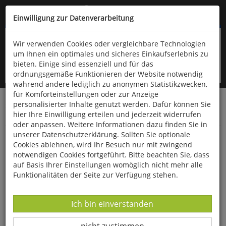
Kompletten Head der Seite überspringen
(06766) 903-200
oder (06766) 9323-960
Einwilligung zur Datenverarbeitung
Wir verwenden Cookies oder vergleichbare Technologien
um Ihnen ein optimales und sicheres Einkaufserlebnis zu
bieten. Einige sind essenziell und für das
ordnungsgemäße Funktionieren der Website notwendig
während andere lediglich zu anonymen Statistikzwecken,
für Komforteinstellungen oder zur Anzeige
personalisierter Inhalte genutzt werden. Dafür können Sie
Startseite
Haushalt & Garten
Garten
hier Ihre Einwilligung erteilen und jederzeit widerrufen
Bücher zum Thema Garten
oder anpassen. Weitere Informationen dazu finden Sie in
unserer Datenschutzerklärung. Sollten Sie optionale
Bestimmungskarte »Schadbilder an
Cookies ablehnen, wird Ihr Besuch nur mit zwingend
Beerenobst«
notwendigen Cookies fortgeführt. Bitte beachten Sie, dass
auf Basis Ihrer Einstellungen womöglich nicht mehr alle
Funktionalitäten der Seite zur Verfügung stehen.
Datenverarbeitung -
Ich bin einverstanden
Datenverarbeitung -