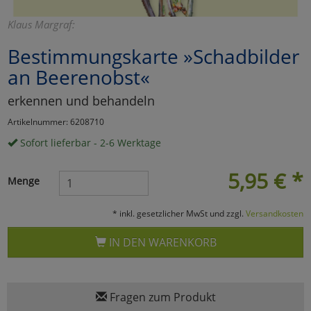
Marketing
Klaus Margraf:
Bestimmungskarte »Schadbilder
Umfragetools
an Beerenobst«
erkennen und behandeln
Cookies
Alle Akzeptieren
Artikelnummer: 6208710
Sofort lieferbar - 2-6 Werktage
Cookies
Einstellungen speichern
5,95
€
*
zu Haupptseite Zustimmun
zurück
Menge
* inkl. gesetzlicher MwSt und zzgl.
Versandkosten
IN DEN WARENKORB
Fragen zum Produkt