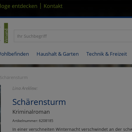
|
loge entdecken
Kontakt
Wohlbefinden
Haushalt & Garten
Technik & Freizeit
Schärensturm
Lina Areklew:
Schärensturm
Kriminalroman
Artikelnummer: 6208185
In einer verschneiten Winternacht verschwindet an der sch