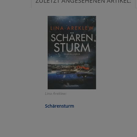
ZULETZT ANGESEHENEN ARTIKEL:
Ko
Wa
Pe
Ma
Um
Lina Areklew:
Schärensturm