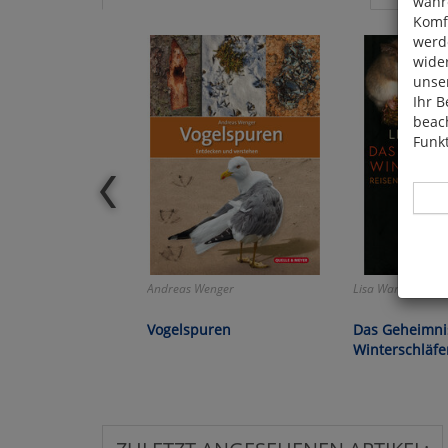
währ
Komfo
werde
wide
unser
Ihr B
beach
Funkt
Andreas Wenger
Lisa Warnecke:
Hier 
Cook
Vogelspuren
Das Geheimni
fortg
Winterschläfe
nicht
Selbs
anpa