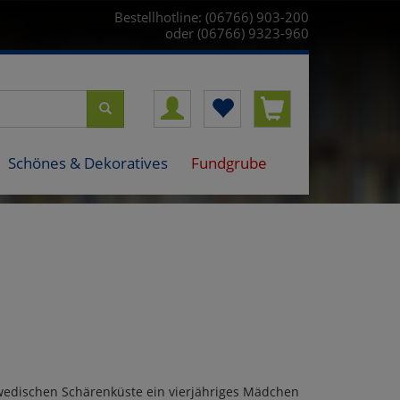
Bestellhotline: (06766) 903-200
oder (06766) 9323-960
Schönes & Dekoratives
Fundgrube
wedischen Schärenküste ein vierjähriges Mädchen