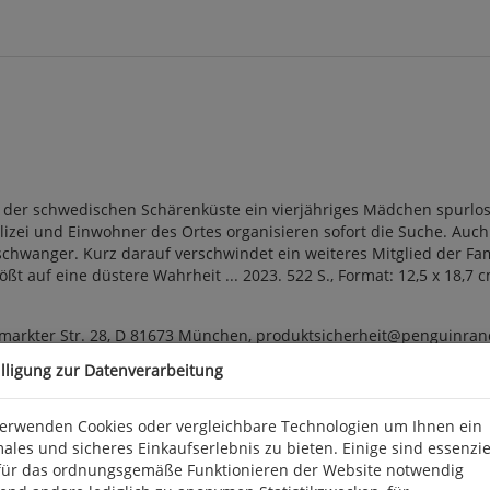
 der schwedischen Schärenküste ein vierjähriges Mädchen spurlos 
olizei und Einwohner des Ortes organisieren sofort die Suche. Auch
hschwanger. Kurz darauf verschwindet ein weiteres Mitglied der F
tößt auf eine düstere Wahrheit ... 2023. 522 S., Format: 12,5 x 18,
arkter Str. 28, D 81673 München, produktsicherheit@penguinra
illigung zur Datenverarbeitung
verwenden Cookies oder vergleichbare Technologien um Ihnen ein
ales und sicheres Einkaufserlebnis zu bieten. Einige sind essenzie
für das ordnungsgemäße Funktionieren der Website notwendig