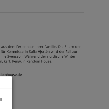
aus dem Ferienhaus ihrer Familie. Die Eltern der
 für Kommissarin Sofia Hjortén wird der Fall zur
amilie Svensson. Während der nordische Winter
7 cm, kart. Penguin Random House.
ndomhouse.de
ll