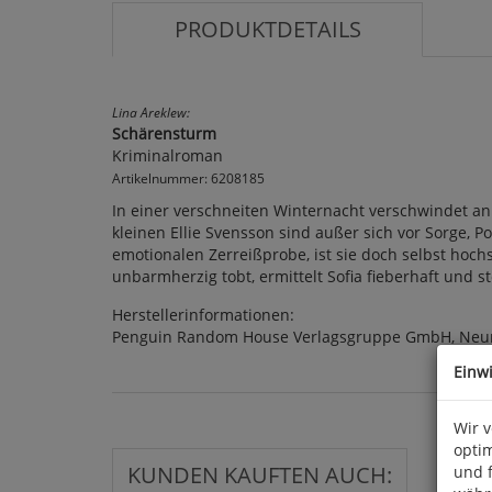
PRODUKTDETAILS
Lina Areklew:
Schärensturm
Kriminalroman
Artikelnummer: 6208185
In einer verschneiten Winternacht verschwindet an
kleinen Ellie Svensson sind außer sich vor Sorge, P
emotionalen Zerreißprobe, ist sie doch selbst hoc
unbarmherzig tobt, ermittelt Sofia fieberhaft und s
Herstellerinformationen:
Penguin Random House Verlagsgruppe GmbH, Neum
Einw
Wir 
optim
KUNDEN KAUFTEN AUCH:
und 