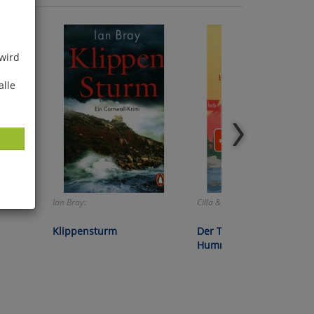
 wird
alle
Ian Bray:
Cilla & Rolf Börjlind:
ies
Klippensturm
Der Tag, an dem die
glich
Hummer wiederkamen
der