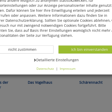
end andere lediglich zu anonymen Statistikzwecken, für
rteinstellungen oder zur Anzeige personalisierter Inhalte genutzt
n. Dafür können Sie hier Ihre Einwilligung erteilen und jederzeit
rrufen oder anpassen. Weitere Informationen dazu finden Sie in
er Datenschutzerklärung. Sollten Sie optionale Cookies ablehnen,
esuch nur mit zwingend notwendigen Cookies fortgeführt. Bitte
ten Sie, dass auf Basis Ihrer Einstellungen womöglich nicht mehr 
ionalitäten der Seite zur Verfügung stehen.
Datenverarbeitung -
Datenverarbeitung -
nicht zustimmen
Ich bin einverstanden
Datenverarbeitung -
Detaillierte Einstellungen
Datenschutz
|
Impressum
Eva Meijer:
Lina Areklew:
können Sie alle optionalen Cookies einstellen. Sollten Sie optionale
ies ablehnen, wird Ihr Besuch nur mit zwingend notwendigen Cook
s der
Das Vogelhaus
Schärennacht
eführt. Bitte beachten Sie, dass auf Basis Ihrer Einstellungen womö
r
 mehr alle Funktionalitäten der Seite zur Verfügung stehen.
tverständlich können Sie die Einstellungen jederzeit widerrufen o
ssen.