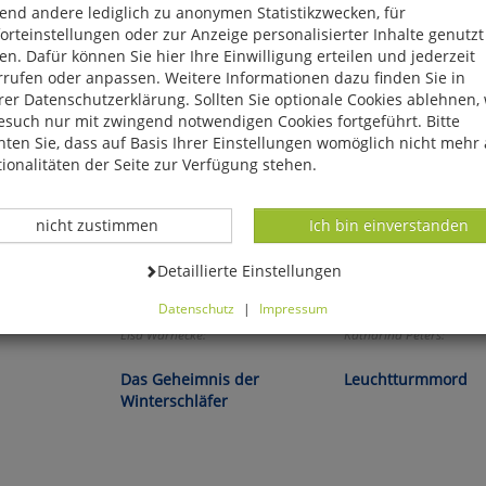
end andere lediglich zu anonymen Statistikzwecken, für
rteinstellungen oder zur Anzeige personalisierter Inhalte genutzt
n. Dafür können Sie hier Ihre Einwilligung erteilen und jederzeit
rrufen oder anpassen. Weitere Informationen dazu finden Sie in
er Datenschutzerklärung. Sollten Sie optionale Cookies ablehnen,
esuch nur mit zwingend notwendigen Cookies fortgeführt. Bitte
ten Sie, dass auf Basis Ihrer Einstellungen womöglich nicht mehr 
ionalitäten der Seite zur Verfügung stehen.
Datenverarbeitung -
Datenverarbeitung -
nicht zustimmen
Ich bin einverstanden
Datenverarbeitung -
Detaillierte Einstellungen
Datenschutz
|
Impressum
können Sie alle optionalen Cookies einstellen. Sollten Sie optionale
Lisa Warnecke:
Katharina Peters:
ies ablehnen, wird Ihr Besuch nur mit zwingend notwendigen Cook
eführt. Bitte beachten Sie, dass auf Basis Ihrer Einstellungen womö
Das Geheimnis der
Leuchtturmmord
 mehr alle Funktionalitäten der Seite zur Verfügung stehen.
Winterschläfer
tverständlich können Sie die Einstellungen jederzeit widerrufen o
ssen.