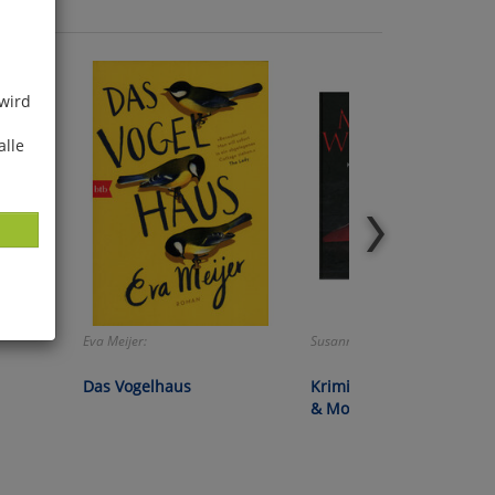
 wird
alle
Eva Meijer:
Susanne Mischke:
ies
glich
Das Vogelhaus
Krimipaket »Mordsweibe
& Mordskerle«
der