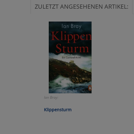
ZULETZT ANGESEHENEN ARTIKEL:
Ko
Wa
Pe
Ma
Um
Ian Bray:
Klippensturm