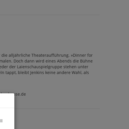
 die alljährliche Theateraufführung. »Dinner for
en malen. Doch dann wird eines Abends die Bühne
lieder der Laienschauspielgruppe stehen unter
 tappt, bleibt Jenkins keine andere Wahl, als
ndomhouse.de
ll