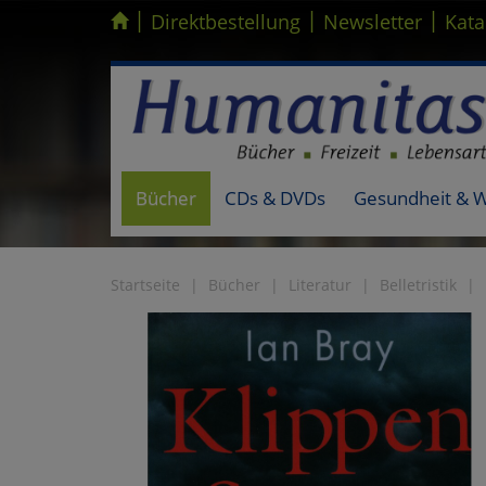
|
|
|
Kompletten Head der Seite überspringen
Direktbestellung
Newsletter
Kata
Bücher
CDs & DVDs
Gesundheit & 
Startseite
Bücher
Literatur
Belletristik