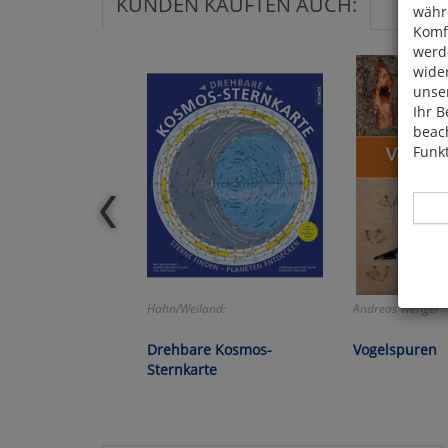
KUNDEN KAUFTEN AUCH:
währ
Komfo
werde
wide
unser
Ihr B
beach
Funkt
Hier 
Hahn/Weiland:
Andreas Wenger
Cook
fortg
Drehbare Kosmos-
Vogelspuren
nicht
Sternkarte
Selbs
anpa