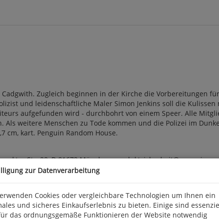
 Cadgwith. Zugleich beginnen in der Kirche die Vorbereitungen für
lizist und leidenschaftliche Maler Simon Jenkins soll die Kuliss
isiteurs aufgefunden wird - durchbohrt von einem Speer. Alle Mitg
. Als weitere Menschen zu Tode kommen und die Polizei im Dunkeln
 18,7 cm, kart. Penguin Random House.
arkter Str. 28, D 81673 München, produktsicherheit@penguinra
illigung zur Datenverarbeitung
verwenden Cookies oder vergleichbare Technologien um Ihnen ein
ales und sicheres Einkaufserlebnis zu bieten. Einige sind essenzie
für das ordnungsgemäße Funktionieren der Website notwendig