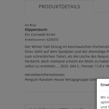
PRODUKTDETAILS
Ian Bray:
Klippensturm
Ein Cornwall-Krimi
Artikelnummer: 6208355
Der Winter hält Einzug im beschaulichen Fischerort
One« steht auf dem Spielplan und der ehemalige Po
zum schrecklichen Tatort, als die Leiche des Requ
Verdacht, doch niemand scheint ein Motiv zu haben
selbst zu ermitteln ... 2025. 604 S., Format: 11,8 x
Herstellerinformationen:
Penguin Random House Verlagsgruppe GmbH, Neum
Einw
Wir 
optim
und 