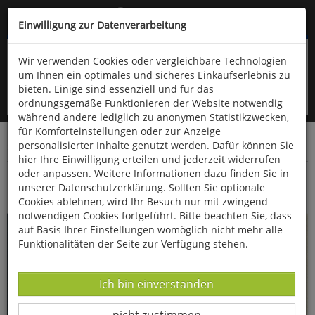
Kompletten Head der Seite überspringen
(06766) 903-200
oder (06766) 9323-960
Einwilligung zur Datenverarbeitung
Wir verwenden Cookies oder vergleichbare Technologien
um Ihnen ein optimales und sicheres Einkaufserlebnis zu
bieten. Einige sind essenziell und für das
ordnungsgemäße Funktionieren der Website notwendig
während andere lediglich zu anonymen Statistikzwecken,
für Komforteinstellungen oder zur Anzeige
personalisierter Inhalte genutzt werden. Dafür können Sie
Startseite
Bücher
Essen & Trinken
hier Ihre Einwilligung erteilen und jederzeit widerrufen
oder anpassen. Weitere Informationen dazu finden Sie in
Sauerteigbrot für jeden Tag
unserer Datenschutzerklärung. Sollten Sie optionale
Cookies ablehnen, wird Ihr Besuch nur mit zwingend
notwendigen Cookies fortgeführt. Bitte beachten Sie, dass
auf Basis Ihrer Einstellungen womöglich nicht mehr alle
Funktionalitäten der Seite zur Verfügung stehen.
Datenverarbeitung -
Ich bin einverstanden
Datenverarbeitung -