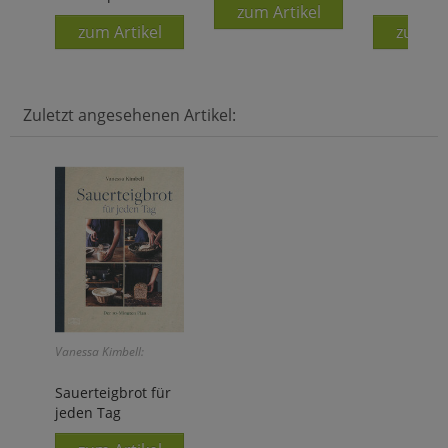
zum Artikel
zum Artikel
zum Ar
Zuletzt angesehenen Artikel:
Vanessa Kimbell:
Sauerteigbrot für
jeden Tag