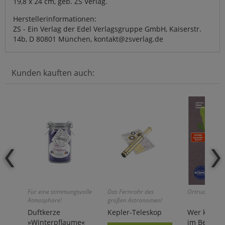
19,8 x 24 cm, geb. ZS Verlag.
Herstellerinformationen:
ZS - Ein Verlag der Edel Verlagsgruppe GmbH, Kaiserstr.
14b, D 80801 München, kontakt@zsverlag.de
Kunden kauften auch:
Für eine stimmungsvolle
Das Fernrohr des
Ortrud Grieb:
Atmosphäre!
großen Astronomen!
Duftkerze
Kepler-Teleskop
Wer kann 
»Winterpflaume«
im Beet?