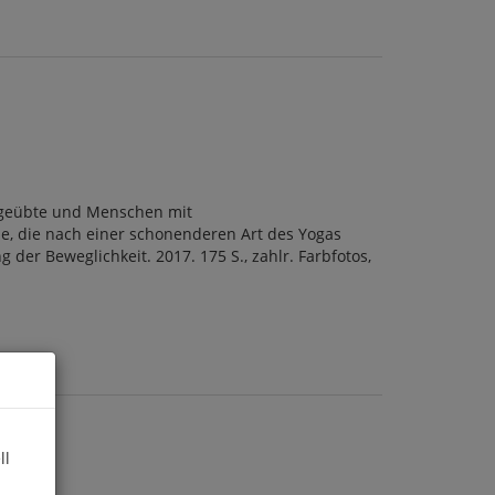
Ungeübte und Menschen mit
e, die nach einer schonenderen Art des Yogas
er Beweglichkeit. 2017. 175 S., zahlr. Farbfotos,
ll