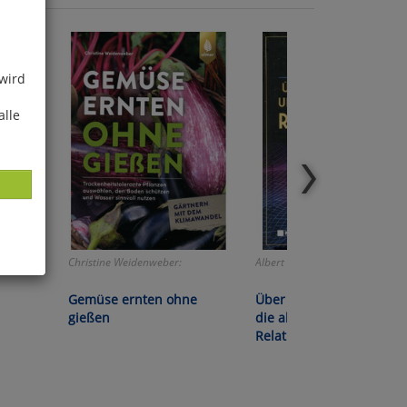
 wird
alle
Christine Weidenweber:
Albert Einstein:
ies
Gemüse ernten ohne
Über die spezielle und
glich
gießen
die allgemeine
Relativitätstheorie
der