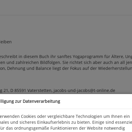
leiben
 beschreibt in diesem Buch ihr sanftes Yogaprogramm für Ältere, 
nd zahlreichen Bildfolgen. Sie richtet sich aber auch an all jen
, Dehnung und Balance liegt der Fokus auf der Wiederherstellung d
 21, D 85591 Vaterstetten, jacobs-und-jacobs@t-online.de
illigung zur Datenverarbeitung
verwenden Cookies oder vergleichbare Technologien um Ihnen ein
ales und sicheres Einkaufserlebnis zu bieten. Einige sind essenzie
für das ordnungsgemäße Funktionieren der Website notwendig