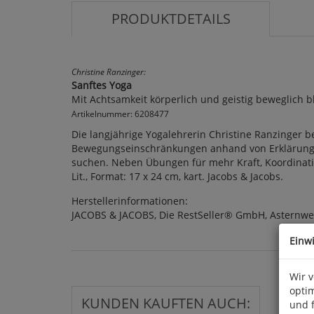
PRODUKTDETAILS
Christine Ranzinger:
Sanftes Yoga
Mit Achtsamkeit körperlich und geistig beweglich b
Artikelnummer: 6208477
Die langjährige Yogalehrerin Christine Ranzinger
Bewegungseinschränkungen anhand von Erklärungen u
suchen. Neben Übungen für mehr Kraft, Koordination
Lit., Format: 17 x 24 cm, kart. Jacobs & Jacobs.
Herstellerinformationen:
JACOBS & JACOBS, Die RestSeller® GmbH, Asternweg
Einw
Wir 
optim
KUNDEN KAUFTEN AUCH:
und 