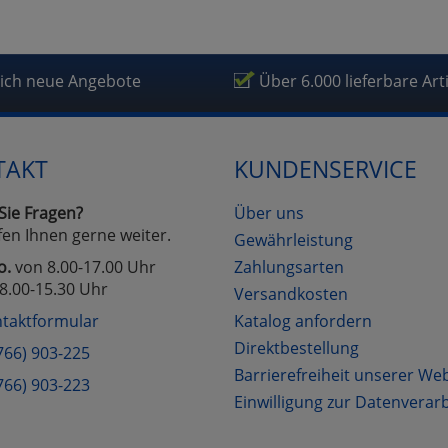
lich neue Angebote
Über 6.000 lieferbare Art
TAKT
KUNDENSERVICE
Sie Fragen?
Über uns
fen Ihnen gerne weiter.
Gewährleistung
o.
von 8.00-17.00 Uhr
Zahlungsarten
8.00-15.30 Uhr
Versandkosten
taktformular
Katalog anfordern
Direktbestellung
766) 903-225
Barrierefreiheit unserer We
766) 903-223
Einwilligung zur Datenverar