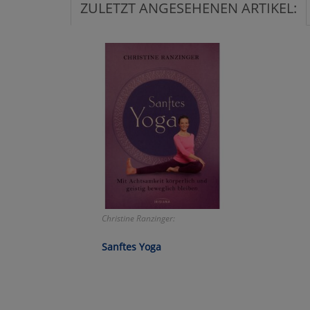
ZULETZT ANGESEHENEN ARTIKEL:
Ko
Wa
Pe
Ma
Um
Christine Ranzinger:
Sanftes Yoga