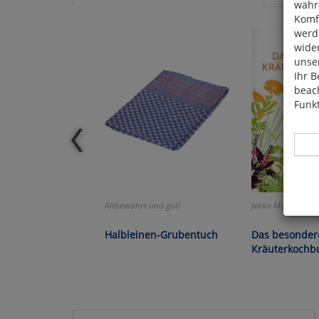
währ
Komfo
werde
wide
unser
Ihr B
beach
Funkt
Altbewährt und gut!
Jekka McVicar:
Hier 
Cook
Halbleinen-Grubentuch
Das besonder
fortg
Kräuterkochb
nicht
Selbs
anpa