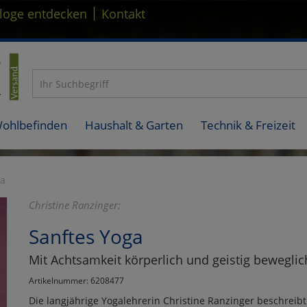
|
loge entdecken
Kontakt
Wohlbefinden
Haushalt & Garten
Technik & Freizeit
ga
Christine Ranzinger:
Sanftes Yoga
Mit Achtsamkeit körperlich und geistig beweglic
Artikelnummer: 6208477
Die langjährige Yogalehrerin Christine Ranzinger beschreib