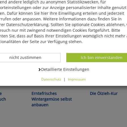
end andere lediglich zu anonymen Statistikzwecken, für
rteinstellungen oder zur Anzeige personalisierter Inhalte genutzt
n. Dafür können Sie hier Ihre Einwilligung erteilen und jederzeit
rrufen oder anpassen. Weitere Informationen dazu finden Sie in
er Datenschutzerklärung. Sollten Sie optionale Cookies ablehnen,
esuch nur mit zwingend notwendigen Cookies fortgeführt. Bitte
ten Sie, dass auf Basis Ihrer Einstellungen womöglich nicht mehr 
ionalitäten der Seite zur Verfügung stehen.
Datenverarbeitung -
Datenverarbeitung -
nicht zustimmen
Ich bin einverstanden
Datenverarbeitung -
Detaillierte Einstellungen
Datenschutz
|
Impressum
Caroline Géneau:
Katharina Wolfram:
können Sie alle optionalen Cookies einstellen. Sollten Sie optionale
ies ablehnen, wird Ihr Besuch nur mit zwingend notwendigen Cook
e
Erntefrisches
Die Ölzieh-Kur
eführt. Bitte beachten Sie, dass auf Basis Ihrer Einstellungen womö
uch
Wintergemüse selbst
 mehr alle Funktionalitäten der Seite zur Verfügung stehen.
anbauen
tverständlich können Sie die Einstellungen jederzeit widerrufen o
ssen.