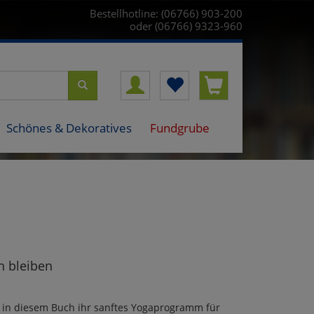
Bestellhotline: (06766) 903-200
oder (06766) 9323-960
Schönes & Dekoratives
Fundgrube
h bleiben
t in diesem Buch ihr sanftes Yogaprogramm für