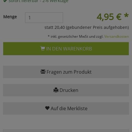
Sofort lieferbar - 2-6 Werktage
Marketing
4,95
€
*
Menge
statt 20,40 (gebundener Preis aufgehoben)
Umfragetools
* inkl. gesetzlicher MwSt und zzgl.
Versandkosten
IN DEN WARENKORB
Cookies
Alle Akzeptieren
Cookies
Einstellungen speichern
Fragen zum Produkt
zu Haupptseite Zustimmun
zurück
Drucken
Auf die Merkliste