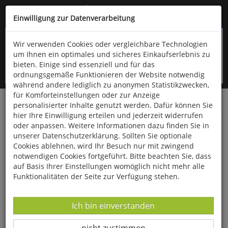
Kompletten Head der Seite überspringen
(06766) 903-200
oder (06766) 9323-960
Einwilligung zur Datenverarbeitung
Wir verwenden Cookies oder vergleichbare Technologien
um Ihnen ein optimales und sicheres Einkaufserlebnis zu
bieten. Einige sind essenziell und für das
ordnungsgemäße Funktionieren der Website notwendig
während andere lediglich zu anonymen Statistikzwecken,
für Komforteinstellungen oder zur Anzeige
personalisierter Inhalte genutzt werden. Dafür können Sie
Startseite
Bücher
Naturwissenschaften
Mathematik
hier Ihre Einwilligung erteilen und jederzeit widerrufen
oder anpassen. Weitere Informationen dazu finden Sie in
Einführung in die Modelltheorie
unserer Datenschutzerklärung. Sollten Sie optionale
Cookies ablehnen, wird Ihr Besuch nur mit zwingend
notwendigen Cookies fortgeführt. Bitte beachten Sie, dass
auf Basis Ihrer Einstellungen womöglich nicht mehr alle
Funktionalitäten der Seite zur Verfügung stehen.
Datenverarbeitung -
Ich bin einverstanden
Datenverarbeitung -