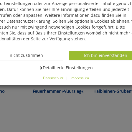
rteinstellungen oder zur Anzeige personalisierter Inhalte genutzt
n. Dafür können Sie hier Ihre Einwilligung erteilen und jederzeit
rrufen oder anpassen. Weitere Informationen dazu finden Sie in
er Datenschutzerklärung. Sollten Sie optionale Cookies ablehnen,
esuch nur mit zwingend notwendigen Cookies fortgeführt. Bitte
ten Sie, dass auf Basis Ihrer Einstellungen womöglich nicht mehr 
ionalitäten der Seite zur Verfügung stehen.
Datenverarbeitung -
Datenverarbeitung -
nicht zustimmen
Ich bin einverstanden
Datenverarbeitung -
Detaillierte Einstellungen
Datenschutz
|
Impressum
atur!
Feuer machen wie im Mittelalter!
Altbewährt und gut!
können Sie alle optionalen Cookies einstellen. Sollten Sie optionale
ies ablehnen, wird Ihr Besuch nur mit zwingend notwendigen Cook
cho
Feuerhammer »Vuurslag«
Halbleinen-Gruben
eführt. Bitte beachten Sie, dass auf Basis Ihrer Einstellungen womö
 mehr alle Funktionalitäten der Seite zur Verfügung stehen.
tverständlich können Sie die Einstellungen jederzeit widerrufen o
ssen.