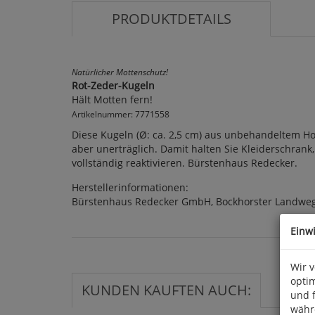
PRODUKTDETAILS
Natürlicher Mottenschutz!
Rot-Zeder-Kugeln
Hält Motten fern!
Artikelnummer: 7771558
Diese Kugeln (Ø: ca. 2,5 cm) aus unbehandeltem Ho
aber unerträglich. Damit halten Sie Kleiderschrank
vollständig reaktivieren. Bürstenhaus Redecker.
Herstellerinformationen:
Bürstenhaus Redecker GmbH, Bockhorster Landweg 
Einw
Wir 
optim
KUNDEN KAUFTEN AUCH:
und 
währ