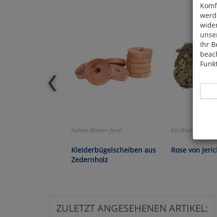
Komfo
werde
wide
unser
Ihr B
beach
Funkt
Halten Motten fern!
Ein Wunder der N
Hier 
Cook
Kleiderbügelscheiben aus
Rose von Jeri
fortg
Zedernholz
nicht
Selbs
anpa
ZULETZT ANGESEHENEN ARTIKEL: