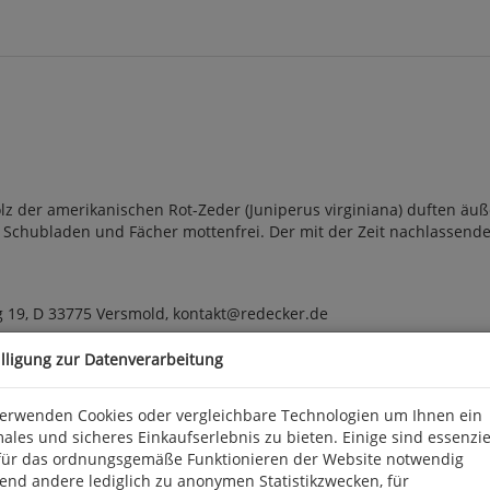
lz der amerikanischen Rot-Zeder (Juniperus virginiana) duften äuß
, Schubladen und Fächer mottenfrei. Der mit der Zeit nachlassende 
19, D 33775 Versmold, kontakt@redecker.de
illigung zur Datenverarbeitung
verwenden Cookies oder vergleichbare Technologien um Ihnen ein
ales und sicheres Einkaufserlebnis zu bieten. Einige sind essenzie
für das ordnungsgemäße Funktionieren der Website notwendig
end andere lediglich zu anonymen Statistikzwecken, für