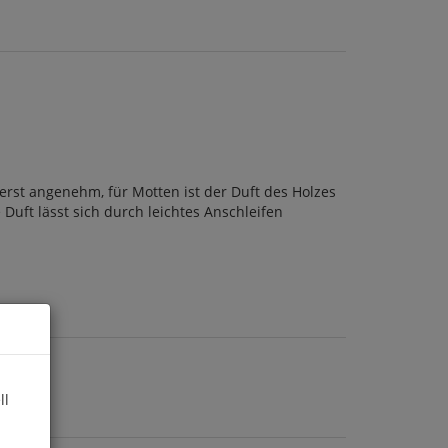
erst angenehm, für Motten ist der Duft des Holzes
Duft lässt sich durch leichtes Anschleifen
ll