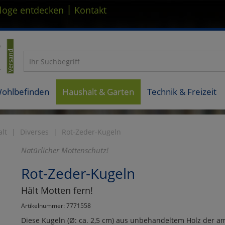
|
loge entdecken
Kontakt
Wohlbefinden
Haushalt & Garten
Technik & Freizeit
lt
Diverses
Rot-Zeder-Kugeln
Natürlicher Mottenschutz!
Rot-Zeder-Kugeln
Hält Motten fern!
Artikelnummer: 7771558
Diese Kugeln (Ø: ca. 2,5 cm) aus unbehandeltem Holz der am