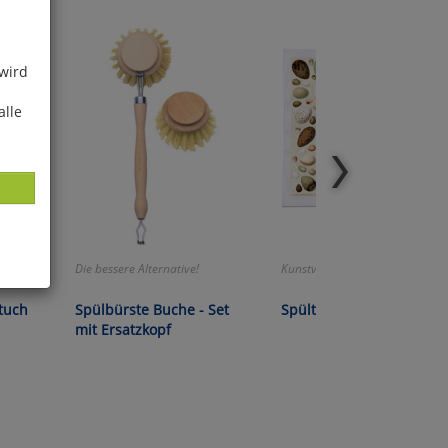
 wird
alle
Die bessere Alternative!
Kunstvoller Hauhaltshelfer!
ies
tuch
Spülbürste Buche - Set
Spültuch »Vogeleier«
glich
mit Ersatzkopf
der