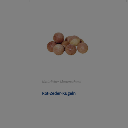
Ko
Wa
Pe
Ma
Um
Natürlicher Mottenschutz!
Rot-Zeder-Kugeln