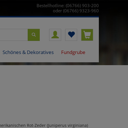
Bestellhotline: (06766) 903-200
oder (06766) 9323-960
Schönes & Dekoratives
Fundgrube
erikanischen Rot-Zeder (Juniperus virginiana)