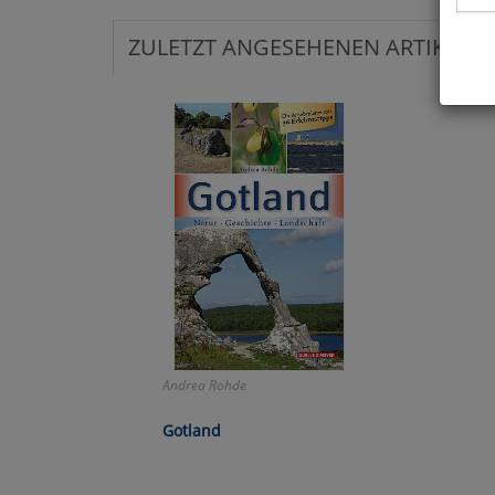
ZULETZT ANGESEHENEN ARTIKEL:
Hier 
Cook
fortg
nicht
Selbs
anpa
Ko
Wa
Andrea Rohde
Pe
Gotland
Ma