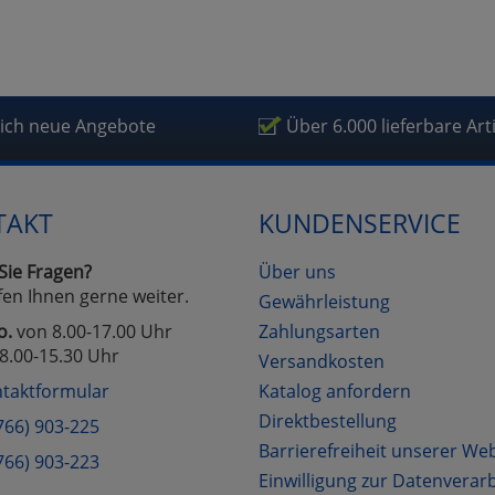
fragetools
lich neue Angebote
Über 6.000 lieferbare Art
Cookies
Cookies
Alle Akzeptieren
Einstellungen speichern
zu Haupptseite Zustimmung D
zurück
TAKT
KUNDENSERVICE
Sie Fragen?
Über uns
fen Ihnen gerne weiter.
Gewährleistung
o.
von 8.00-17.00 Uhr
Zahlungsarten
8.00-15.30 Uhr
Versandkosten
taktformular
Katalog anfordern
Direktbestellung
766) 903-225
Barrierefreiheit unserer We
766) 903-223
Einwilligung zur Datenverar