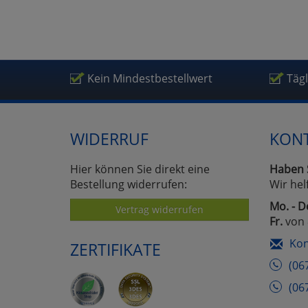
Um
Kein Mindestbestellwert
Täg
WIDERRUF
KON
Hier können Sie direkt eine
Haben 
Bestellung widerrufen:
Wir hel
Mo. - D
Vertrag widerrufen
Fr.
von 
Kon
ZERTIFIKATE
(06
(06