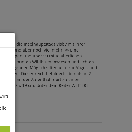
allein die Inselhauptstadt Visby mit ihrer
etet Gotland aber noch viel mehr:  Eine
fssetzungen und über 90 mittelalterlichen
ll
alkheide, bunten Wildblumenwiesen und lichten
rvorragenden Möglichkeiten u. a. zur Vogel- und
silien. Dieser reich bebilderte, bereits in 2.
Tipps, damit der Aufenthalt dort zu einem
n, kart., 12 x 19 cm. Unter dem Reiter WEITERE
 wird
alle