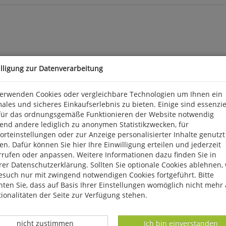
illigung zur Datenverarbeitung
ßergewöhnlich reichen Natur und einer bewegten Geschichte. Schon 
 und der Stadtmauer ist ein Traumziel für sich. Darüber hinaus bi
verwenden Cookies oder vergleichbare Technologien um Ihnen ein
vollen Gräberfeldern, uralten Fluchtburgen, eindrucksvollen Schif
ales und sicheres Einkaufserlebnis zu bieten. Einige sind essenzie
ft mit hoch aufragenden Steilküsten, weiten Stränden, karger K
für das ordnungsgemäße Funktionieren der Website notwendig
darunter über 30 Orchideenarten.  Eine artenreiche Fauna mit he
end andere lediglich zu anonymen Statistikzwecken, für
en Silur-Aufschlüsse weltweit mit interessanten Gesteinen und Fos
rteinstellungen oder zur Anzeige personalisierter Inhalte genutzt
sten Seiten dieser faszinierenden Ostseeinsel und gibt zahlreiche 
n. Dafür können Sie hier Ihre Einwilligung erteilen und jederzeit
d überarbeitete Aufl. 2023, 296 S., 344 farb. Abb., 1 Tab., 5 Karte
rrufen oder anpassen. Weitere Informationen dazu finden Sie in
er Datenschutzerklärung. Sollten Sie optionale Cookies ablehnen,
esuch nur mit zwingend notwendigen Cookies fortgeführt. Bitte
, D 56291 Wiebelsheim, kontakt@quelle-meyer.de
ten Sie, dass auf Basis Ihrer Einstellungen womöglich nicht mehr 
ionalitäten der Seite zur Verfügung stehen.
Datenverarbeitung -
Datenverarbeitung -
nicht zustimmen
Ich bin einverstanden