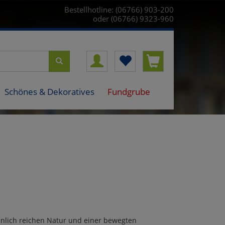
Bestellhotline: (06766) 903-200
oder (06766) 9323-960
Schönes & Dekoratives
Fundgrube
hnlich reichen Natur und einer bewegten