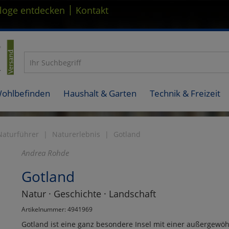
|
loge entdecken
Kontakt
Wohlbefinden
Haushalt & Garten
Technik & Freizeit
Naturführer
Naturerlebnis
Gotland
Andrea Rohde
Gotland
Natur · Geschichte · Landschaft
Artikelnummer: 4941969
Gotland ist eine ganz besondere Insel mit einer außergewö