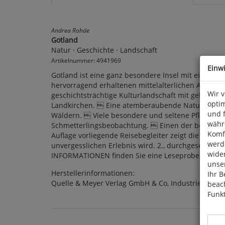
Andrea Rohde
Gotland
Natur · Geschichte · Landschaft
Artikelnummer: 4941969
Einw
Gotland ist eine ganz besondere Insel mit einer au
hervorragend erhaltenen mittelalterlichen Altstadt
Wir 
geschichtsträchtige Kulturlandschaft mit geheimnis
optim
Landkirchen.  Eine atemberaubende Naturlandscha
und 
Wäldern.  Viele besondere und seltene Pflanzen, 
währ
Schmetterlingsbeobachtung.  Einen der bedeutendst
Komfo
Auflage vorliegende Reisebegleiter zeigt die schön
werde
unvergesslichen Erlebnis wird. 2., durchgesehene un
wide
INFORMATIONEN finden Sie eine Leseprobe.
unser
Herstellerinformationen:
Ihr B
Quelle & Meyer Verlag GmbH & Co, Industriepark 3
beach
Funkt