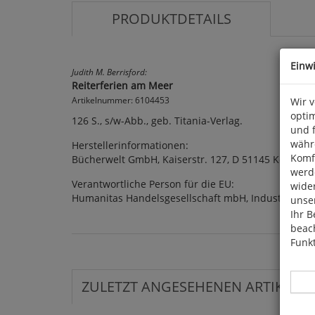
PRODUKTDETAILS
Einw
Judith M. Berrisford:
Reiterferien am Meer
Artikelnummer: 6104453
Wir 
optim
126 S., s/w-Abb., geb. Titania-Verlag.
und 
währ
Herstellerinformationen:
Komfo
Bücherwelt GmbH, Kaiserstr. 127, D 51145 Köln
werde
Verantwortliche Person für die EU:
wide
Humanitas Handelsgesellschaft mbH, Industriepar
unser
Ihr B
beach
Funkt
ZULETZT ANGESEHENEN ARTIKEL: