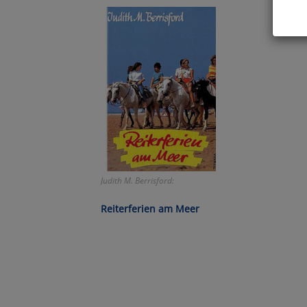
Hier 
Cook
fortg
nicht
Selbs
anpa
Ko
Judith M. Berrisford:
Wa
Reiterferien am Meer
Pe
Ma