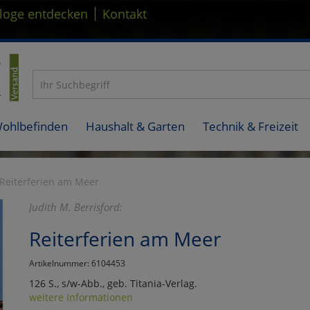
|
loge entdecken
Kontakt
Wohlbefinden
Haushalt & Garten
Technik & Freizeit
Reiterferien am Meer
Judith M. Berrisford:
Reiterferien am Meer
Artikelnummer: 6104453
126 S., s/w-Abb., geb. Titania-Verlag.
weitere Informationen