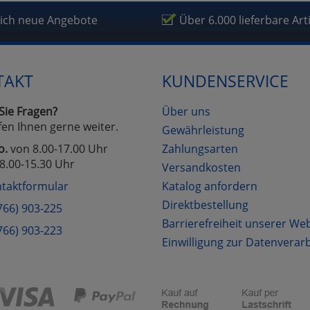
fragetools
lich neue Angebote
Über 6.000 lieferbare Art
Cookies
Cookies
Alle Akzeptieren
Einstellungen speichern
TAKT
KUNDENSERVICE
zu Haupptseite Zustimmung D
zurück
Sie Fragen?
Über uns
fen Ihnen gerne weiter.
Gewährleistung
o.
von 8.00-17.00 Uhr
Zahlungsarten
8.00-15.30 Uhr
Versandkosten
taktformular
Katalog anfordern
Direktbestellung
766) 903-225
Barrierefreiheit unserer We
766) 903-223
Einwilligung zur Datenverar