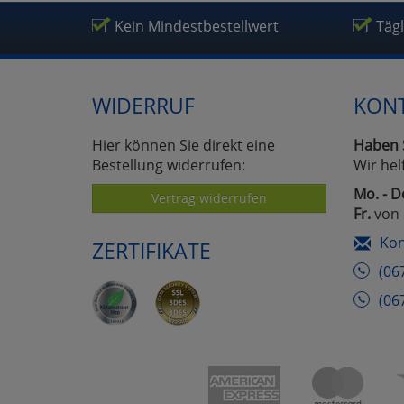
Um
Kein Mindestbestellwert
Täg
WIDERRUF
KON
Hier können Sie direkt eine
Haben 
Bestellung widerrufen:
Wir hel
Mo. - D
Vertrag widerrufen
Fr.
von 
Kon
ZERTIFIKATE
(06
(06