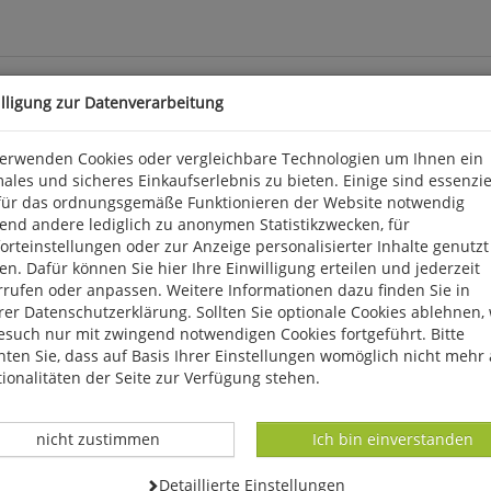
illigung zur Datenverarbeitung
verwenden Cookies oder vergleichbare Technologien um Ihnen ein
ales und sicheres Einkaufserlebnis zu bieten. Einige sind essenzie
für das ordnungsgemäße Funktionieren der Website notwendig
end andere lediglich zu anonymen Statistikzwecken, für
rteinstellungen oder zur Anzeige personalisierter Inhalte genutzt
n. Dafür können Sie hier Ihre Einwilligung erteilen und jederzeit
rrufen oder anpassen. Weitere Informationen dazu finden Sie in
k 3, D 56291 Wiebelsheim, service@humanitas-versand.de
er Datenschutzerklärung. Sollten Sie optionale Cookies ablehnen,
esuch nur mit zwingend notwendigen Cookies fortgeführt. Bitte
ten Sie, dass auf Basis Ihrer Einstellungen womöglich nicht mehr 
ionalitäten der Seite zur Verfügung stehen.
Datenverarbeitung -
Datenverarbeitung -
nicht zustimmen
Ich bin einverstanden
Datenverarbeitung -
Detaillierte Einstellungen