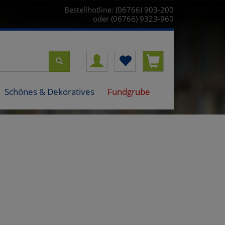
Bestellhotline: (06766) 903-200
oder (06766) 9323-960
Schönes & Dekoratives
Fundgrube