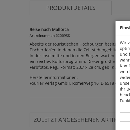
PRODUKTDETAILS
Einw
Reise nach Mallorca
Artikelnummer: 6206938
Wir 
Abseits der touristischen Hochburgen besitzt Mall
optim
Fischerdörfer, in denen die Zeit stehengeblieben 
und 
In der Inselmitte und in den Bergen warten alte K
währ
ein reiches Kulturprogramm. Dieser großformatige u
Komfo
Farbfotos, Reg., Format: 23,7 x 28 cm, geb. Kunth.
werde
Herstellerinformationen:
wide
Fourier Verlag GmbH, Römerweg 10, D 65187 Wies
unser
Ihr B
beach
Funkt
ZULETZT ANGESEHENEN ARTIKEL: