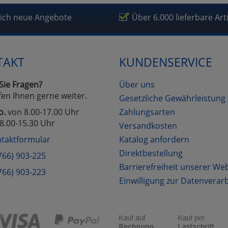
fragetools
lich neue Angebote
Über 6.000 lieferbare Art
Cookies
Cookies
Alle Akzeptieren
Einstellungen speichern
TAKT
KUNDENSERVICE
zu Haupptseite Zustimmung D
zurück
Sie Fragen?
Über uns
fen Ihnen gerne weiter.
Gesetzliche Gewährleistung
o.
von 8.00-17.00 Uhr
Zahlungsarten
8.00-15.30 Uhr
Versandkosten
taktformular
Katalog anfordern
Direktbestellung
766) 903-225
Barrierefreiheit unserer We
766) 903-223
Einwilligung zur Datenverar