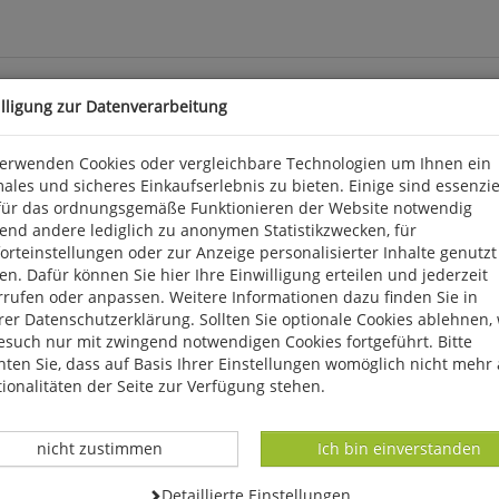
illigung zur Datenverarbeitung
verwenden Cookies oder vergleichbare Technologien um Ihnen ein
orca nicht nur wunderschöne, zum Teil naturbelassene Strände, so
ales und sicheres Einkaufserlebnis zu bieten. Einige sind essenzie
zu sein scheint. Viel Natur bieten das Tramantuna-Gebirge und d
für das ordnungsgemäße Funktionieren der Website notwendig
löster und Kirchen sowie spannende Tropfsteinhöhlen darauf, entd
end andere lediglich zu anonymen Statistikzwecken, für
nd reich illustrierte Band lädt dazu ein, dem Facettenreichtum der
rteinstellungen oder zur Anzeige personalisierter Inhalte genutzt
n. Dafür können Sie hier Ihre Einwilligung erteilen und jederzeit
rrufen oder anpassen. Weitere Informationen dazu finden Sie in
baden, info@verlagshausroemerweg.de
er Datenschutzerklärung. Sollten Sie optionale Cookies ablehnen,
esuch nur mit zwingend notwendigen Cookies fortgeführt. Bitte
ten Sie, dass auf Basis Ihrer Einstellungen womöglich nicht mehr 
ionalitäten der Seite zur Verfügung stehen.
Datenverarbeitung -
Datenverarbeitung -
nicht zustimmen
Ich bin einverstanden
Datenverarbeitung -
Detaillierte Einstellungen