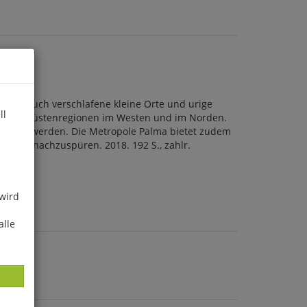
ndern auch verschlafene kleine Orte und urige
ll
ie rauen Küstenregionen im Westen und im Norden.
eckt zu werden. Die Metropole Palma bietet zudem
 Insel nachzuspüren. 2018. 192 S., zahlr.
 wird
alle