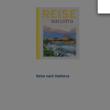
Hier 
Cook
fortg
nicht
Selbs
anpa
Ko
Wa
Reise nach Mallorca
Pe
Ma