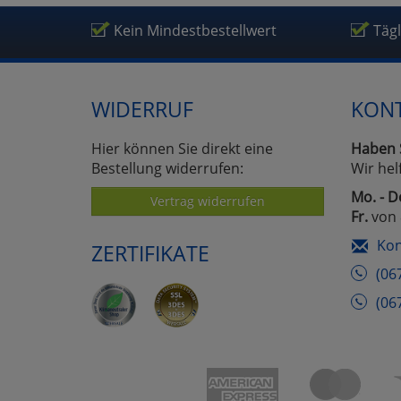
Um
Kein Mindestbestellwert
Täg
WIDERRUF
KON
Hier können Sie direkt eine
Haben 
Bestellung widerrufen:
Wir hel
Mo. - D
Vertrag widerrufen
Fr.
von 
Kon
ZERTIFIKATE
(06
(06