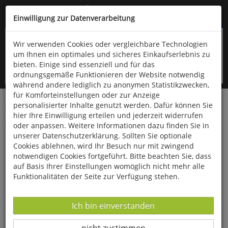
Kompletten Head der Seite überspringen
(06766) 903-200
oder (06766) 9323-960
Einwilligung zur Datenverarbeitung
Wir verwenden Cookies oder vergleichbare Technologien
um Ihnen ein optimales und sicheres Einkaufserlebnis zu
bieten. Einige sind essenziell und für das
ordnungsgemäße Funktionieren der Website notwendig
während andere lediglich zu anonymen Statistikzwecken,
für Komforteinstellungen oder zur Anzeige
personalisierter Inhalte genutzt werden. Dafür können Sie
Startseite
Schönes & Dekoratives
Uhren & Schmuck
hier Ihre Einwilligung erteilen und jederzeit widerrufen
Armband- & Taschenuhren
oder anpassen. Weitere Informationen dazu finden Sie in
unserer Datenschutzerklärung. Sollten Sie optionale
Regent-Herrenuhr »Titan«
Cookies ablehnen, wird Ihr Besuch nur mit zwingend
notwendigen Cookies fortgeführt. Bitte beachten Sie, dass
auf Basis Ihrer Einstellungen womöglich nicht mehr alle
Funktionalitäten der Seite zur Verfügung stehen.
Datenverarbeitung -
Ich bin einverstanden
Datenverarbeitung -