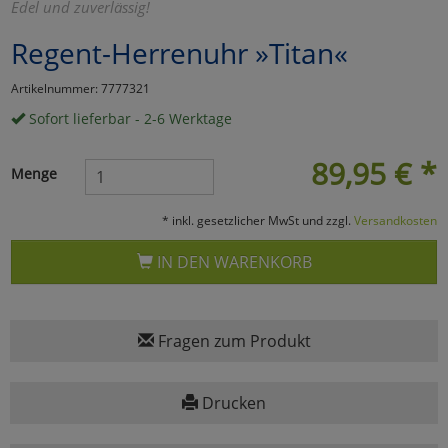
Edel und zuverlässig!
Marketing
Regent-Herrenuhr »Titan«
Artikelnummer: 7777321
Umfragetools
Sofort lieferbar - 2-6 Werktage
89,95
€
*
Cookies
Alle Akzeptieren
Menge
Cookies
Einstellungen speichern
* inkl. gesetzlicher MwSt und zzgl.
Versandkosten
zu Haupptseite Zustimmun
zurück
IN DEN WARENKORB
Fragen zum Produkt
Drucken