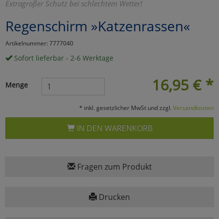
Extragroßer Schutz bei schlechtem Wetter!
Marketing
Regenschirm »Katzenrassen«
Artikelnummer: 7777040
Umfragetools
Sofort lieferbar - 2-6 Werktage
16,95
€
*
Cookies
Alle Akzeptieren
Menge
Cookies
Einstellungen speichern
* inkl. gesetzlicher MwSt und zzgl.
Versandkosten
zu Haupptseite Zustimmun
zurück
IN DEN WARENKORB
Fragen zum Produkt
Drucken