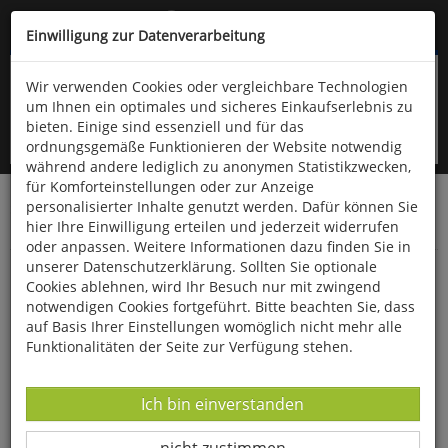
Kompletten Head der Seite überspringen
(06766) 903-200
oder (06766) 9323-960
Einwilligung zur Datenverarbeitung
Wir verwenden Cookies oder vergleichbare Technologien
um Ihnen ein optimales und sicheres Einkaufserlebnis zu
bieten. Einige sind essenziell und für das
ordnungsgemäße Funktionieren der Website notwendig
während andere lediglich zu anonymen Statistikzwecken,
für Komforteinstellungen oder zur Anzeige
personalisierter Inhalte genutzt werden. Dafür können Sie
Startseite
Technik & Freizeit
Outdoor & Wandern
hier Ihre Einwilligung erteilen und jederzeit widerrufen
Ausrüstung
oder anpassen. Weitere Informationen dazu finden Sie in
unserer Datenschutzerklärung. Sollten Sie optionale
Regenschirm »Katzenrassen«
Cookies ablehnen, wird Ihr Besuch nur mit zwingend
notwendigen Cookies fortgeführt. Bitte beachten Sie, dass
auf Basis Ihrer Einstellungen womöglich nicht mehr alle
Funktionalitäten der Seite zur Verfügung stehen.
Datenverarbeitung -
Ich bin einverstanden
Datenverarbeitung -