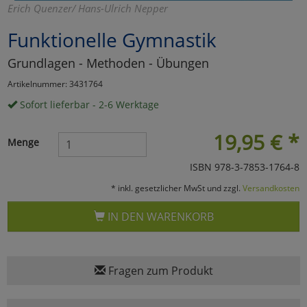
Erich Quenzer/ Hans-Ulrich Nepper
Marketing
Funktionelle Gymnastik
Grundlagen - Methoden - Übungen
Umfragetools
Artikelnummer: 3431764
Sofort lieferbar - 2-6 Werktage
Cookies
Alle Akzeptieren
19,95
€
*
Menge
Cookies
Einstellungen speichern
ISBN 978-3-7853-1764-8
zu Haupptseite Zustimmun
zurück
* inkl. gesetzlicher MwSt und zzgl.
Versandkosten
IN DEN WARENKORB
Fragen zum Produkt