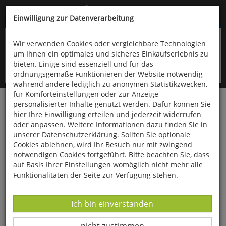
Kompletten Head der Seite überspringen
(06766) 903-200
oder (06766) 9323-960
Einwilligung zur Datenverarbeitung
Wir verwenden Cookies oder vergleichbare Technologien
um Ihnen ein optimales und sicheres Einkaufserlebnis zu
bieten. Einige sind essenziell und für das
ordnungsgemäße Funktionieren der Website notwendig
während andere lediglich zu anonymen Statistikzwecken,
für Komforteinstellungen oder zur Anzeige
personalisierter Inhalte genutzt werden. Dafür können Sie
Startseite
Bücher
Limpert Verlag
hier Ihre Einwilligung erteilen und jederzeit widerrufen
Fitness- und Gesundheitssport
oder anpassen. Weitere Informationen dazu finden Sie in
unserer Datenschutzerklärung. Sollten Sie optionale
Funktionelle Gymnastik
Cookies ablehnen, wird Ihr Besuch nur mit zwingend
notwendigen Cookies fortgeführt. Bitte beachten Sie, dass
auf Basis Ihrer Einstellungen womöglich nicht mehr alle
Funktionalitäten der Seite zur Verfügung stehen.
Datenverarbeitung -
Ich bin einverstanden
Datenverarbeitung -