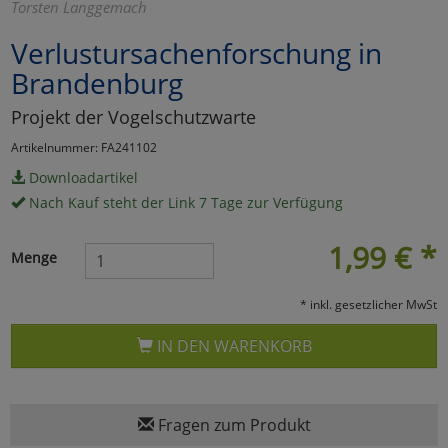
Torsten Langgemach
Marketing
Verlustursachenforschung in
Brandenburg
Umfragetools
Projekt der Vogelschutzwarte
Artikelnummer: FA241102
Cookies
Alle Akzeptieren
Downloadartikel
Nach Kauf steht der Link 7 Tage zur Verfügung
Cookies
Einstellungen speichern
1,99
€
*
zu Haupptseite Zustimmun
zurück
Menge
* inkl. gesetzlicher MwSt
IN DEN WARENKORB
Fragen zum Produkt