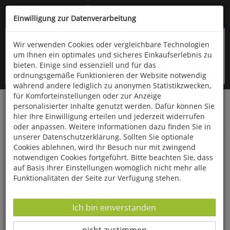
Kompletten Head der Seite überspringen
(06766) 903-200
oder (06766) 9323-960
Einwilligung zur Datenverarbeitung
Wir verwenden Cookies oder vergleichbare Technologien
um Ihnen ein optimales und sicheres Einkaufserlebnis zu
bieten. Einige sind essenziell und für das
ordnungsgemäße Funktionieren der Website notwendig
während andere lediglich zu anonymen Statistikzwecken,
für Komforteinstellungen oder zur Anzeige
personalisierter Inhalte genutzt werden. Dafür können Sie
Startseite
Bücher
Downloads
Zeitschriften
hier Ihre Einwilligung erteilen und jederzeit widerrufen
Der Falke
oder anpassen. Weitere Informationen dazu finden Sie in
unserer Datenschutzerklärung. Sollten Sie optionale
Verlustursachenforschung in Brandenburg
Cookies ablehnen, wird Ihr Besuch nur mit zwingend
notwendigen Cookies fortgeführt. Bitte beachten Sie, dass
auf Basis Ihrer Einstellungen womöglich nicht mehr alle
Funktionalitäten der Seite zur Verfügung stehen.
Datenverarbeitung -
Ich bin einverstanden
Datenverarbeitung -