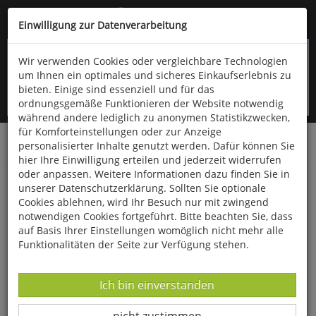
Kompletten Head der Seite überspringen
(06766) 903-200
oder (06766) 9323-960
Einwilligung zur Datenverarbeitung
Wir verwenden Cookies oder vergleichbare Technologien
um Ihnen ein optimales und sicheres Einkaufserlebnis zu
bieten. Einige sind essenziell und für das
ordnungsgemäße Funktionieren der Website notwendig
während andere lediglich zu anonymen Statistikzwecken,
für Komforteinstellungen oder zur Anzeige
personalisierter Inhalte genutzt werden. Dafür können Sie
Startseite
Bücher
Literatur
Diverses
hier Ihre Einwilligung erteilen und jederzeit widerrufen
oder anpassen. Weitere Informationen dazu finden Sie in
Professor Unrat
unserer Datenschutzerklärung. Sollten Sie optionale
Cookies ablehnen, wird Ihr Besuch nur mit zwingend
notwendigen Cookies fortgeführt. Bitte beachten Sie, dass
auf Basis Ihrer Einstellungen womöglich nicht mehr alle
Funktionalitäten der Seite zur Verfügung stehen.
Datenverarbeitung -
Ich bin einverstanden
Datenverarbeitung -