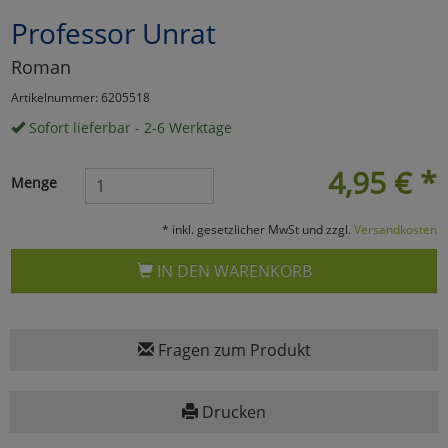
Professor Unrat
Marketing
Roman
Umfragetools
Artikelnummer: 6205518
Sofort lieferbar - 2-6 Werktage
Cookies
Alle Akzeptieren
4,95
€
*
Menge
Cookies
Einstellungen speichern
* inkl. gesetzlicher MwSt und zzgl.
Versandkosten
zu Haupptseite Zustimmun
zurück
IN DEN WARENKORB
Fragen zum Produkt
Drucken