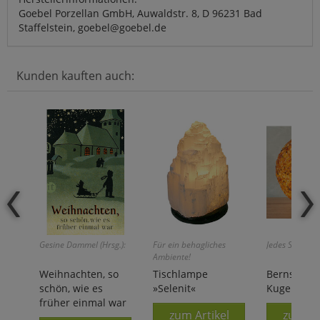
Goebel Porzellan GmbH, Auwaldstr. 8, D 96231 Bad
Staffelstein, goebel@goebel.de
Kunden kauften auch:
Gesine Dammel (Hrsg.):
Für ein behagliches
Jedes Stück ei
Ambiente!
Weihnachten, so
Tischlampe
Bernstein-
schön, wie es
»Selenit«
Kugellamp
früher einmal war
zum Artikel
zum Ar