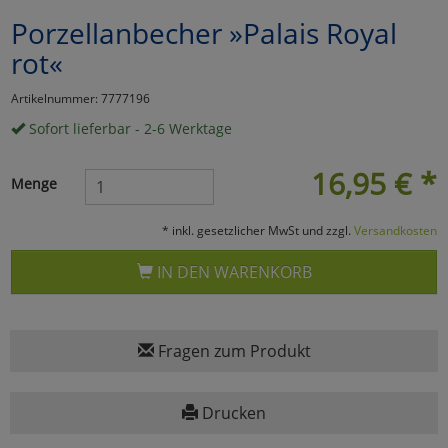
Porzellanbecher »Palais Royal
Marketing
rot«
Umfragetools
Artikelnummer: 7777196
Sofort lieferbar - 2-6 Werktage
Cookies
Alle Akzeptieren
16,95
€
*
Menge
Cookies
Einstellungen speichern
* inkl. gesetzlicher MwSt und zzgl.
Versandkosten
zu Haupptseite Zustimmun
zurück
IN DEN WARENKORB
Fragen zum Produkt
Drucken