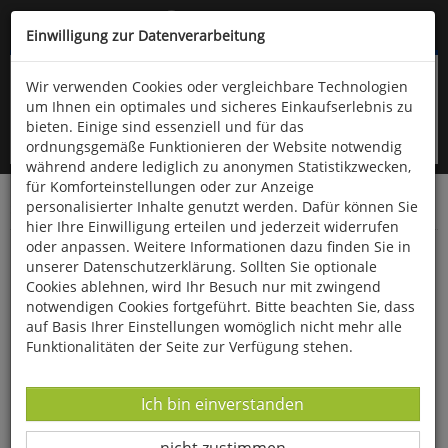
Kompletten Head der Seite überspringen
(06766) 903-200
oder (06766) 9323-960
Einwilligung zur Datenverarbeitung
Wir verwenden Cookies oder vergleichbare Technologien
um Ihnen ein optimales und sicheres Einkaufserlebnis zu
bieten. Einige sind essenziell und für das
ordnungsgemäße Funktionieren der Website notwendig
während andere lediglich zu anonymen Statistikzwecken,
für Komforteinstellungen oder zur Anzeige
personalisierter Inhalte genutzt werden. Dafür können Sie
Startseite
Fundgrube
Advent & Weihnachten
hier Ihre Einwilligung erteilen und jederzeit widerrufen
oder anpassen. Weitere Informationen dazu finden Sie in
Porzellanbecher »Palais Royal rot«
unserer Datenschutzerklärung. Sollten Sie optionale
Cookies ablehnen, wird Ihr Besuch nur mit zwingend
notwendigen Cookies fortgeführt. Bitte beachten Sie, dass
auf Basis Ihrer Einstellungen womöglich nicht mehr alle
Funktionalitäten der Seite zur Verfügung stehen.
Datenverarbeitung -
Ich bin einverstanden
Datenverarbeitung -