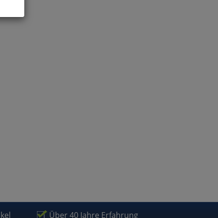
ies
glich
der
ikel
Über 40 Jahre Erfahrung