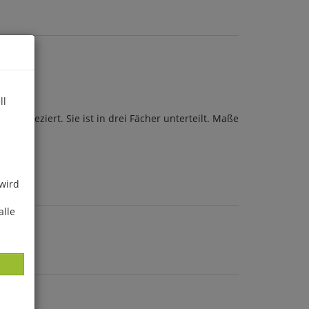
ll
nd geziert. Sie ist in drei Fächer unterteilt. Maße
 wird
alle