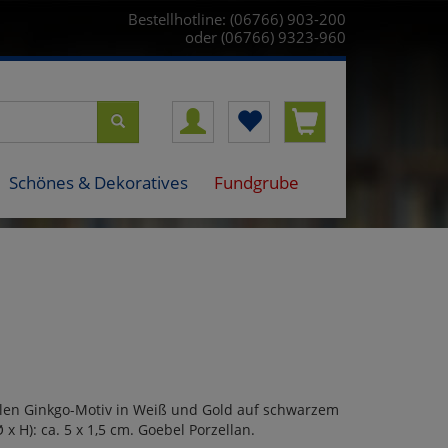
Bestellhotline: (06766) 903-200
oder (06766) 9323-960
Schönes & Dekoratives
Fundgrube
llen Ginkgo-Motiv in Weiß und Gold auf schwarzem
 x H): ca. 5 x 1,5 cm. Goebel Porzellan.