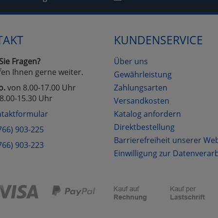
Cookies
Cookies
Alle Akzeptieren
Einstellungen speichern
TAKT
KUNDENSERVICE
zu Haupptseite Zustimmung D
zurück
Sie Fragen?
Über uns
fen Ihnen gerne weiter.
Gewährleistung
o.
von 8.00-17.00 Uhr
Zahlungsarten
8.00-15.30 Uhr
Versandkosten
taktformular
Katalog anfordern
Direktbestellung
766) 903-225
Barrierefreiheit unserer We
766) 903-223
Einwilligung zur Datenverar