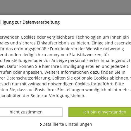
illigung zur Datenverarbeitung
verwenden Cookies oder vergleichbare Technologien um Ihnen ein
ales und sicheres Einkaufserlebnis zu bieten. Einige sind essenzie
für das ordnungsgemäße Funktionieren der Website notwendig
kunstvollen Ginkgo-Motiv in Weiß und Gold auf schwarzem Hintergru
end andere lediglich zu anonymen Statistikzwecken, für
rteinstellungen oder zur Anzeige personalisierter Inhalte genutzt
n. Dafür können Sie hier Ihre Einwilligung erteilen und jederzeit
Staffelstein, goebel@goebel.de
rrufen oder anpassen. Weitere Informationen dazu finden Sie in
er Datenschutzerklärung. Sollten Sie optionale Cookies ablehnen,
esuch nur mit zwingend notwendigen Cookies fortgeführt. Bitte
ten Sie, dass auf Basis Ihrer Einstellungen womöglich nicht mehr 
ionalitäten der Seite zur Verfügung stehen.
Datenverarbeitung -
Datenverarbeitung -
nicht zustimmen
Ich bin einverstanden
Datenverarbeitung -
Detaillierte Einstellungen