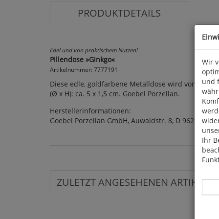
PRODUKTDETAILS
Einw
Edel und von praktischem Nutzen!
Pillendose »Ginkgo«
Wir 
Artikelnummer: 7777191
optim
und 
Diese edle, goldfarbene Metalldose wird von einem 
währ
(Ø x H): ca. 5 x 1,5 cm. Goebel Porzellan.
Komfo
Herstellerinformationen:
werde
Goebel Porzellan GmbH, Auwaldstr. 8, D 96231 Bad 
wide
unser
Ihr B
beach
Funkt
ZULETZT ANGESEHENEN ARTIKEL: