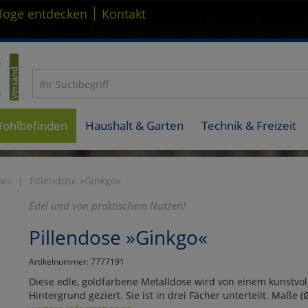
|
loge entdecken
Kontakt
Wohlbefinden
Haushalt & Garten
Technik & Freizeit
ses
Pillendose »Ginkgo«
Edel und von praktischem Nutzen!
Pillendose »Ginkgo«
Artikelnummer: 7777191
Diese edle, goldfarbene Metalldose wird von einem kunstvo
Hintergrund geziert. Sie ist in drei Fächer unterteilt. Maße (Ø