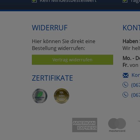
Kein Mindestbestellwert
Täg
WIDERRUF
KON
Hier können Sie direkt eine
Haben 
Bestellung widerrufen:
Wir hel
Mo. - D
Vertrag widerrufen
Fr.
von 
Kon
ZERTIFIKATE
(06
(06