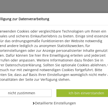
illigung zur Datenverarbeitung
verwenden Cookies oder vergleichbare Technologien um Ihnen ein
ales und sicheres Einkaufserlebnis zu bieten. Einige sind essenzie
für das ordnungsgemäße Funktionieren der Website notwendig
flanzenwachstum und überall in der Natur zu entdecken. Mit dies
end andere lediglich zu anonymen Statistikzwecken, für
stimmen und zuordnen. 8 S., 52 farb. Abb., 10,5 x 21 cm.
rteinstellungen oder zur Anzeige personalisierter Inhalte genutzt
n. Dafür können Sie hier Ihre Einwilligung erteilen und jederzeit
rrufen oder anpassen. Weitere Informationen dazu finden Sie in
, D 56291 Wiebelsheim, kontakt@quelle-meyer.de
er Datenschutzerklärung. Sollten Sie optionale Cookies ablehnen,
esuch nur mit zwingend notwendigen Cookies fortgeführt. Bitte
ten Sie, dass auf Basis Ihrer Einstellungen womöglich nicht mehr 
ionalitäten der Seite zur Verfügung stehen.
Datenverarbeitung -
Datenverarbeitung -
nicht zustimmen
Ich bin einverstanden
Datenverarbeitung -
Detaillierte Einstellungen