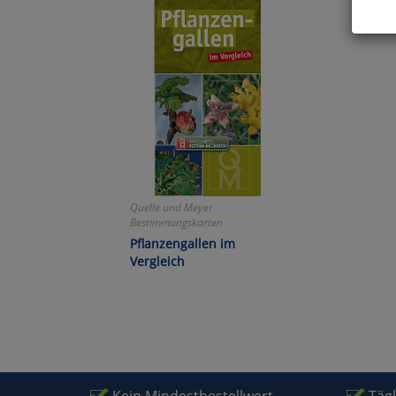
Hier 
Cook
fortg
nicht
Selbs
anpa
Ko
Quelle und Meyer
Bestimmungskarten
Wa
Pflanzengallen im
Vergleich
Pe
Ma
Um