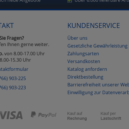
lich neue Angebote
Über 6.000 lieferbare Art
Cookies
Cookies
Alle Akzeptieren
Einstellungen speichern
TAKT
KUNDENSERVICE
zu Haupptseite Zustimmung D
zurück
Sie Fragen?
Über uns
fen Ihnen gerne weiter.
Gesetzliche Gewährleistung
o.
von 8.00-17.00 Uhr
Zahlungsarten
8.00-15.30 Uhr
Versandkosten
taktformular
Katalog anfordern
Direktbestellung
766) 903-225
Barrierefreiheit unserer We
766) 903-223
Einwilligung zur Datenverar