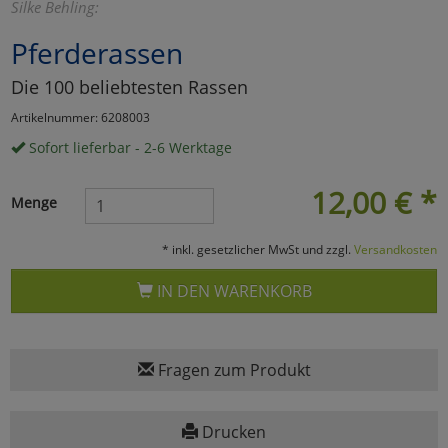
Silke Behling:
Marketing
Pferderassen
Die 100 beliebtesten Rassen
Umfragetools
Artikelnummer: 6208003
Sofort lieferbar - 2-6 Werktage
Cookies
Alle Akzeptieren
12,00
€
*
Menge
Cookies
Einstellungen speichern
* inkl. gesetzlicher MwSt und zzgl.
Versandkosten
zu Haupptseite Zustimmun
zurück
IN DEN WARENKORB
Fragen zum Produkt
Drucken