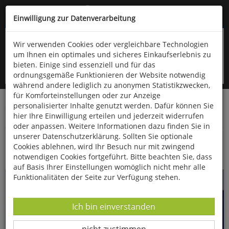
Kompletten Head der Seite überspringen
(06766) 903-200
oder (06766) 9323-960
Einwilligung zur Datenverarbeitung
Wir verwenden Cookies oder vergleichbare Technologien
um Ihnen ein optimales und sicheres Einkaufserlebnis zu
bieten. Einige sind essenziell und für das
ordnungsgemäße Funktionieren der Website notwendig
während andere lediglich zu anonymen Statistikzwecken,
für Komforteinstellungen oder zur Anzeige
personalisierter Inhalte genutzt werden. Dafür können Sie
Startseite
Bücher
Biologie allgemein
hier Ihre Einwilligung erteilen und jederzeit widerrufen
Haustiere & Nutztiere
oder anpassen. Weitere Informationen dazu finden Sie in
unserer Datenschutzerklärung. Sollten Sie optionale
Pferderassen
Cookies ablehnen, wird Ihr Besuch nur mit zwingend
notwendigen Cookies fortgeführt. Bitte beachten Sie, dass
auf Basis Ihrer Einstellungen womöglich nicht mehr alle
Funktionalitäten der Seite zur Verfügung stehen.
Datenverarbeitung -
Ich bin einverstanden
Datenverarbeitung -