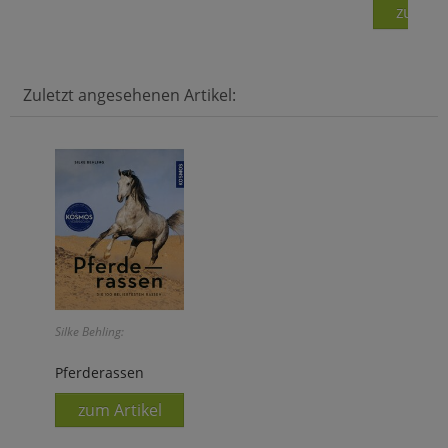
zum Ar
Zuletzt angesehenen Artikel:
Silke Behling:
Pferderassen
zum Artikel