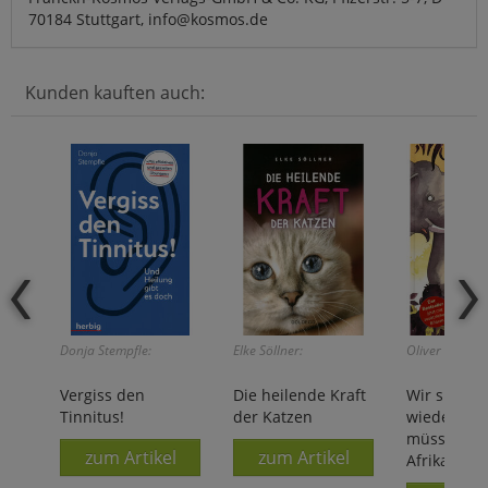
70184 Stuttgart, info@kosmos.de
Kunden kauften auch:
Donja Stempfle:
Elke Söllner:
Oliver Scherz:
Vergiss den
Die heilende Kraft
Wir sind n
Tinnitus!
der Katzen
wieder da, 
müssen ku
zum Artikel
zum Artikel
Afrika