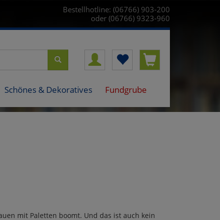
Bestellhotline: (06766) 903-200
oder (06766) 9323-960
Schönes & Dekoratives
Fundgrube
auen mit Paletten boomt. Und das ist auch kein