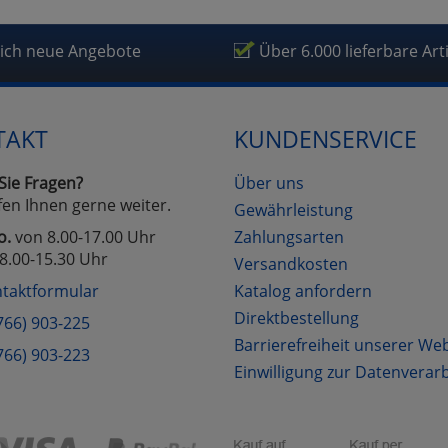
lich neue Angebote
Über 6.000 lieferbare Art
TAKT
KUNDENSERVICE
Sie Fragen?
Über uns
fen Ihnen gerne weiter.
Gewährleistung
o.
von 8.00-17.00 Uhr
Zahlungsarten
8.00-15.30 Uhr
Versandkosten
taktformular
Katalog anfordern
Direktbestellung
766) 903-225
Barrierefreiheit unserer We
766) 903-223
Einwilligung zur Datenverar