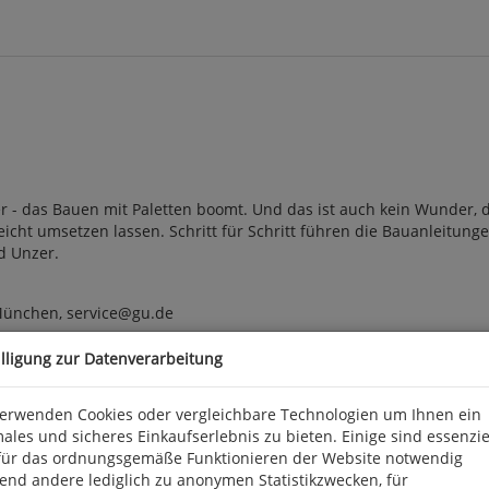
 - das Bauen mit Paletten boomt. Und das ist auch kein Wunder, d
 leicht umsetzen lassen. Schritt für Schritt führen die Bauanleitunge
nd Unzer.
 München, service@gu.de
illigung zur Datenverarbeitung
verwenden Cookies oder vergleichbare Technologien um Ihnen ein
ales und sicheres Einkaufserlebnis zu bieten. Einige sind essenzie
für das ordnungsgemäße Funktionieren der Website notwendig
end andere lediglich zu anonymen Statistikzwecken, für