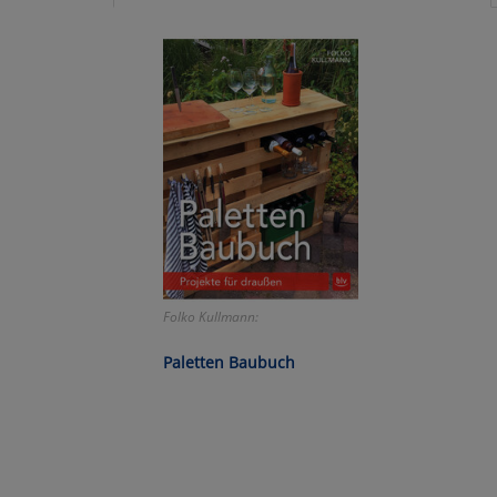
Ko
Wa
Pe
Ma
Um
Folko Kullmann:
Paletten Baubuch