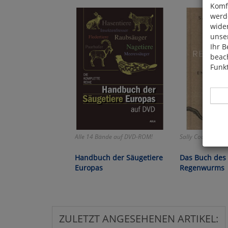
Komfo
werde
wide
unser
Ihr B
beach
Funkt
Alle 14 Bände auf DVD-ROM!
Sally Coulthard:
Hier 
Cook
Handbuch der Säugetiere
Das Buch des
fortg
Europas
Regenwurms
nicht
Selbs
anpa
ZULETZT ANGESEHENEN ARTIKEL: