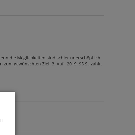
enn die Möglichkeiten sind schier unerschöpflich.
n zum gewünschten Ziel. 3. Aufl. 2019. 95 S., zahlr.
ll