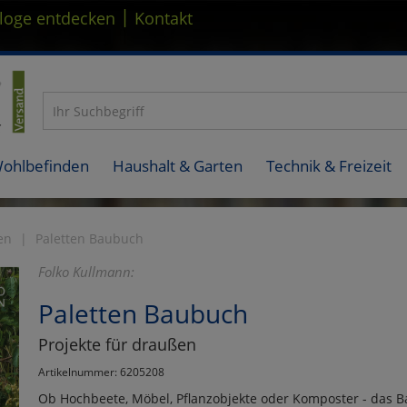
|
loge entdecken
Kontakt
Wohlbefinden
Haushalt & Garten
Technik & Freizeit
en
Paletten Baubuch
Folko Kullmann:
Paletten Baubuch
Projekte für draußen
Artikelnummer: 6205208
Ob Hochbeete, Möbel, Pflanzobjekte oder Komposter - das B