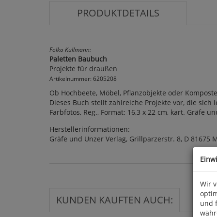
PRODUKTDETAILS
Folko Kullmann:
Paletten Baubuch
Projekte für draußen
Artikelnummer: 6205208
Ob Hochbeete, Möbel, Pflanzobjekte oder Komposter
Dieses Buch stellt zahlreiche Projekte vor, die sich
Farbfotos, Reg., Format: 16,3 x 22 cm, kart. Gräfe u
Herstellerinformationen:
Gräfe und Unzer Verlag, Grillparzerstr. 8, D 81675
Einw
Wir 
optim
KUNDEN KAUFTEN AUCH:
und 
währ