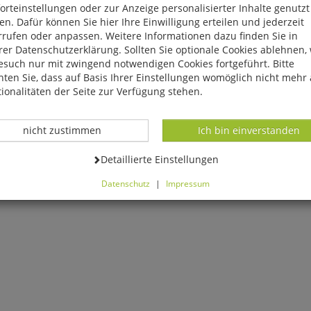
rteinstellungen oder zur Anzeige personalisierter Inhalte genutzt
n. Dafür können Sie hier Ihre Einwilligung erteilen und jederzeit
rrufen oder anpassen. Weitere Informationen dazu finden Sie in
er Datenschutzerklärung. Sollten Sie optionale Cookies ablehnen,
esuch nur mit zwingend notwendigen Cookies fortgeführt. Bitte
ten Sie, dass auf Basis Ihrer Einstellungen womöglich nicht mehr 
ionalitäten der Seite zur Verfügung stehen.
Datenverarbeitung -
Datenverarbeitung -
nicht zustimmen
Ich bin einverstanden
Datenverarbeitung -
Detaillierte Einstellungen
Datenschutz
|
Impressum
können Sie alle optionalen Cookies einstellen. Sollten Sie optionale
ies ablehnen, wird Ihr Besuch nur mit zwingend notwendigen Cook
eführt. Bitte beachten Sie, dass auf Basis Ihrer Einstellungen womö
 mehr alle Funktionalitäten der Seite zur Verfügung stehen.
tverständlich können Sie die Einstellungen jederzeit widerrufen o
ssen.