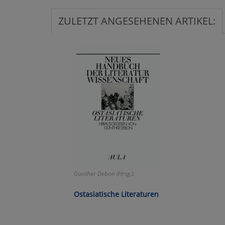
Ko
ZULETZT ANGESEHENEN ARTIKEL:
Wa
Pe
Ma
Um
Günther Debon (Hrsg.):
Ostasiatische Literaturen