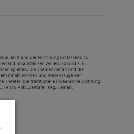
 aktuellen Stand der Forschung umfassend zu
errand hinausblicken wollen. So wird z. B.
ionen spielten. Die Themenvielfalt und die
 dem Inhalt: Formen und Wesenszüge der
he Theater, Die traditionelle koreanische Dichtung,
79 s/w-Abb., Zeittafel, Reg., Leinen.
ll