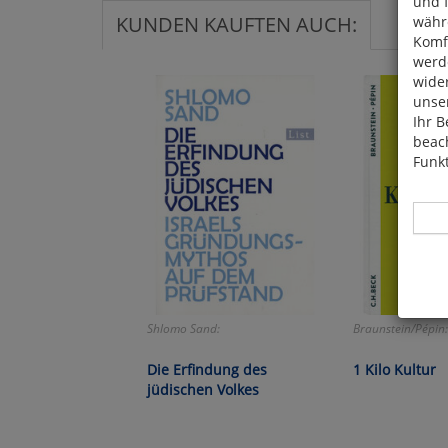
und 
KUNDEN KAUFTEN AUCH:
währ
Komfo
werde
wide
unser
Ihr B
beach
Funkt
Hier 
Shlomo Sand:
Braunstein/Pépin:
Cook
fortg
Die Erfindung des
1 Kilo Kultur
nicht
jüdischen Volkes
Selbs
anpa