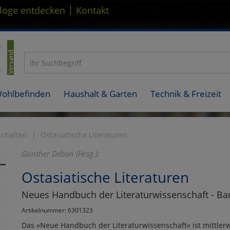
|
loge entdecken
Kontakt
Wohlbefinden
Haushalt & Garten
Technik & Freizeit
schaften
Ostasiatische Literaturen
Günther Debon (Hrsg.):
Ostasiatische Literaturen
Neues Handbuch der Literaturwissenschaft - Ba
Artikelnummer: 6301323
Das »Neue Handbuch der Literaturwissenschaft« ist mittlerw