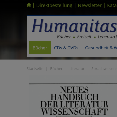
|
|
|
Kompletten Head der Seite überspringen
Direktbestellung
Newsletter
Kata
Bücher
CDs & DVDs
Gesundheit & 
Startseite
Bücher
Literatur
Sprachwissen