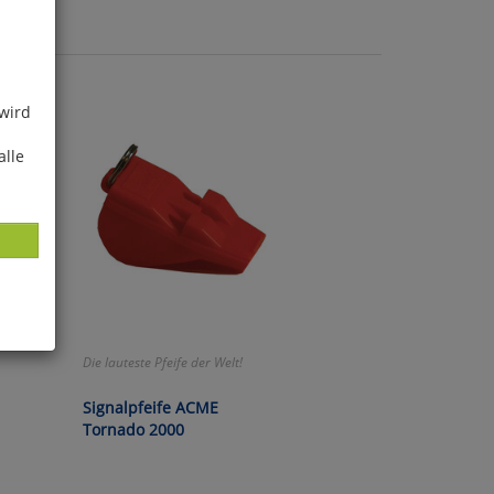
 wird
alle
Die lauteste Pfeife der Welt!
ies
glich
Signalpfeife ACME
Tornado 2000
der