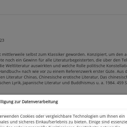
 23
 mittlerweile selbst zum Klassiker geworden. Konzipiert, um den
 noch ein Gewinn für alle Literaturbegeisterten, die über den Tell
ie Weltliteratur auswirkten und welche Rolle politische Konstellat
»Handbuch« nach wie vor zu einem Referenzwerk erster Güte. Aus
n Literatur Chinas, Chinesische erotische Literatur, Das chinesisc
en Lyrik, Japanische Literatur und Buddhismus u. a. 1984. 459 S., 
 Industriepark 3, D 56291 Wiebelsheim, kontakt@quelle-meyer.de
illigung zur Datenverarbeitung
verwenden Cookies oder vergleichbare Technologien um Ihnen ein
ales und sicheres Einkaufserlebnis zu bieten. Einige sind essenzie