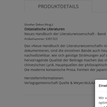
PRODUKTDETAILS
Günther Debon (Hrsg.):
Ostasiatische Literaturen
Neues Handbuch der Literaturwissenschaft - Band
Artikelnummer: 6301323
Das »Neue Handbuch der Literaturwissenschaft« ist
dokumentieren, sind die einzelnen Bände auch heute
nachvollziehbar, wie sich geistige Strömungen auf d
hervorragende Qualität der Beiträge machen das 
chinesischen Lyrik, Hauptquellen der philosophische
Die moderne koreanische Prosa, Formen der japanisch
Herstellerinformationen:
Verlagsgemeinschaft Quelle & Meyer/AULA/Limpert,
Einw
Wir 
optim