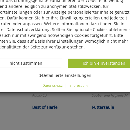
für das ordnungsgemäße Funktionieren der Website notwendig
end andere lediglich zu anonymen Statistikzwecken, für
rteinstellungen oder zur Anzeige personalisierter Inhalte genutzt
n. Dafür können Sie hier Ihre Einwilligung erteilen und jederzeit
rrufen oder anpassen. Weitere Informationen dazu finden Sie in
er Datenschutzerklärung. Sollten Sie optionale Cookies ablehnen,
esuch nur mit zwingend notwendigen Cookies fortgeführt. Bitte
ten Sie, dass auf Basis Ihrer Einstellungen womöglich nicht mehr 
ionalitäten der Seite zur Verfügung stehen.
Datenverarbeitung -
Datenverarbeitung -
nicht zustimmen
Ich bin einverstanden
Datenverarbeitung -
Detaillierte Einstellungen
Datenschutz
|
Impressum
können Sie alle optionalen Cookies einstellen. Sollten Sie optionale
Audio-CD
Sauber und hygienisch!
ies ablehnen, wird Ihr Besuch nur mit zwingend notwendigen Cook
eführt. Bitte beachten Sie, dass auf Basis Ihrer Einstellungen womö
Best of Harfe
Futtersäule
 mehr alle Funktionalitäten der Seite zur Verfügung stehen.
tverständlich können Sie die Einstellungen jederzeit widerrufen o
ssen.