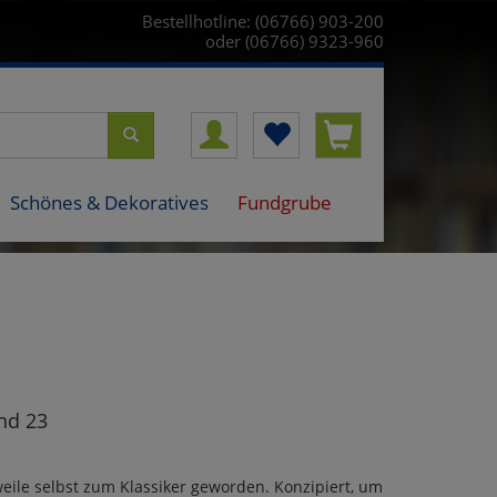
Bestellhotline: (06766) 903-200
oder (06766) 9323-960
Schönes & Dekoratives
Fundgrube
nd 23
eile selbst zum Klassiker geworden. Konzipiert, um