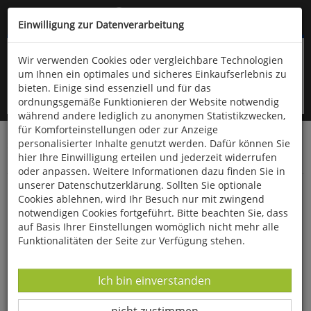
Kompletten Head der Seite überspringen
(06766) 903-200
oder (06766) 9323-960
Einwilligung zur Datenverarbeitung
Wir verwenden Cookies oder vergleichbare Technologien
um Ihnen ein optimales und sicheres Einkaufserlebnis zu
bieten. Einige sind essenziell und für das
ordnungsgemäße Funktionieren der Website notwendig
während andere lediglich zu anonymen Statistikzwecken,
für Komforteinstellungen oder zur Anzeige
personalisierter Inhalte genutzt werden. Dafür können Sie
Startseite
Bücher
Downloads
Zeitschriften
hier Ihre Einwilligung erteilen und jederzeit widerrufen
Der Falke
oder anpassen. Weitere Informationen dazu finden Sie in
unserer Datenschutzerklärung. Sollten Sie optionale
Ornithologie aktuell September
Cookies ablehnen, wird Ihr Besuch nur mit zwingend
notwendigen Cookies fortgeführt. Bitte beachten Sie, dass
auf Basis Ihrer Einstellungen womöglich nicht mehr alle
Funktionalitäten der Seite zur Verfügung stehen.
Datenverarbeitung -
Ich bin einverstanden
Datenverarbeitung -