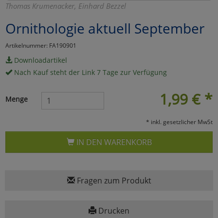
Thomas Krumenacker, Einhard Bezzel
Marketing
Ornithologie aktuell September
Umfragetools
Artikelnummer: FA190901
Downloadartikel
Nach Kauf steht der Link 7 Tage zur Verfügung
Cookies
Alle Akzeptieren
1,99
€
*
Menge
Cookies
Einstellungen speichern
* inkl. gesetzlicher MwSt
zu Haupptseite Zustimmun
zurück
IN DEN WARENKORB
Fragen zum Produkt
Drucken