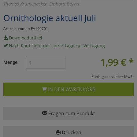
Thomas Krumenacker, Einhard Bezzel
Marketing
Ornithologie aktuell Juli
Umfragetools
Artikelnummer: FA190701
Downloadartikel
Nach Kauf steht der Link 7 Tage zur Verfügung
Cookies
Alle Akzeptieren
1,99
€
*
Menge
Cookies
Einstellungen speichern
* inkl. gesetzlicher MwSt
zu Haupptseite Zustimmun
zurück
IN DEN WARENKORB
Fragen zum Produkt
Drucken