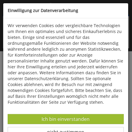
Kompletten Head der Seite überspringen
(06766) 903-200
oder (06766) 9323-960
Einwilligung zur Datenverarbeitung
Wir verwenden Cookies oder vergleichbare Technologien
um Ihnen ein optimales und sicheres Einkaufserlebnis zu
bieten. Einige sind essenziell und für das
ordnungsgemäße Funktionieren der Website notwendig
während andere lediglich zu anonymen Statistikzwecken,
für Komforteinstellungen oder zur Anzeige
personalisierter Inhalte genutzt werden. Dafür können Sie
Startseite
Bücher
Downloads
Zeitschriften
hier Ihre Einwilligung erteilen und jederzeit widerrufen
Der Falke
oder anpassen. Weitere Informationen dazu finden Sie in
unserer Datenschutzerklärung. Sollten Sie optionale
Ornithologie aktuell Juli
Cookies ablehnen, wird Ihr Besuch nur mit zwingend
notwendigen Cookies fortgeführt. Bitte beachten Sie, dass
auf Basis Ihrer Einstellungen womöglich nicht mehr alle
Funktionalitäten der Seite zur Verfügung stehen.
Datenverarbeitung -
Ich bin einverstanden
Datenverarbeitung -