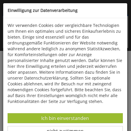
Kompletten Head der Seite überspringen
(06766) 903-200
oder (06766) 9323-960
Einwilligung zur Datenverarbeitung
Wir verwenden Cookies oder vergleichbare Technologien
um Ihnen ein optimales und sicheres Einkaufserlebnis zu
bieten. Einige sind essenziell und für das
ordnungsgemäße Funktionieren der Website notwendig
während andere lediglich zu anonymen Statistikzwecken,
für Komforteinstellungen oder zur Anzeige
personalisierter Inhalte genutzt werden. Dafür können Sie
Startseite
Bücher
Downloads
Zeitschriften
hier Ihre Einwilligung erteilen und jederzeit widerrufen
Der Falke
oder anpassen. Weitere Informationen dazu finden Sie in
unserer Datenschutzerklärung. Sollten Sie optionale
Ornithologie aktuell Dezember 2019
Cookies ablehnen, wird Ihr Besuch nur mit zwingend
notwendigen Cookies fortgeführt. Bitte beachten Sie, dass
auf Basis Ihrer Einstellungen womöglich nicht mehr alle
Funktionalitäten der Seite zur Verfügung stehen.
Datenverarbeitung -
Ich bin einverstanden
Datenverarbeitung -