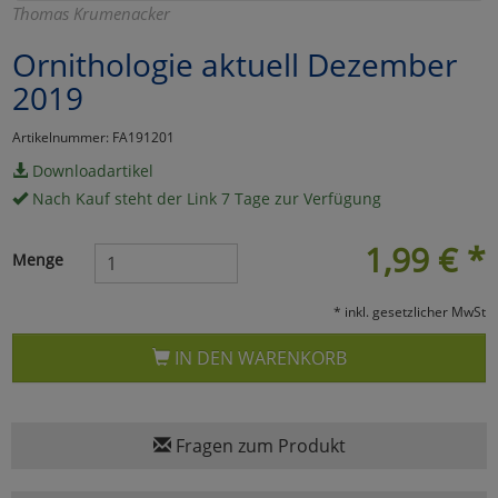
Thomas Krumenacker
Marketing
Ornithologie aktuell Dezember
2019
Umfragetools
Artikelnummer: FA191201
Downloadartikel
Cookies
Alle Akzeptieren
Nach Kauf steht der Link 7 Tage zur Verfügung
Cookies
Einstellungen speichern
1,99
€
*
Menge
zu Haupptseite Zustimmun
zurück
* inkl. gesetzlicher MwSt
IN DEN WARENKORB
Fragen zum Produkt