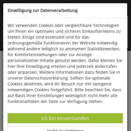
Kompletten Head der Seite überspringen
(06766) 903-200
oder (06766) 9323-960
Einwilligung zur Datenverarbeitung
Wir verwenden Cookies oder vergleichbare Technologien
um Ihnen ein optimales und sicheres Einkaufserlebnis zu
bieten. Einige sind essenziell und für das
ordnungsgemäße Funktionieren der Website notwendig
während andere lediglich zu anonymen Statistikzwecken,
für Komforteinstellungen oder zur Anzeige
personalisierter Inhalte genutzt werden. Dafür können Sie
Startseite
Bücher
Downloads
Zeitschriften
hier Ihre Einwilligung erteilen und jederzeit widerrufen
Der Falke
oder anpassen. Weitere Informationen dazu finden Sie in
unserer Datenschutzerklärung. Sollten Sie optionale
Ornithologie aktuell August
Cookies ablehnen, wird Ihr Besuch nur mit zwingend
notwendigen Cookies fortgeführt. Bitte beachten Sie, dass
auf Basis Ihrer Einstellungen womöglich nicht mehr alle
Funktionalitäten der Seite zur Verfügung stehen.
Datenverarbeitung -
Ich bin einverstanden
Datenverarbeitung -