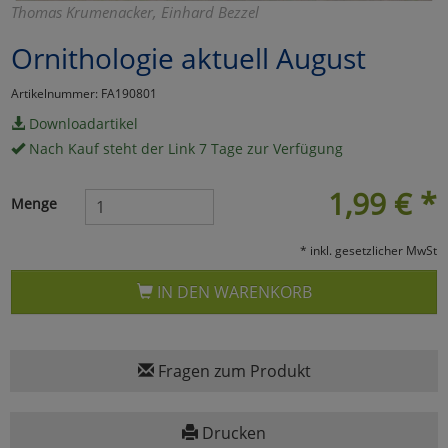
Thomas Krumenacker, Einhard Bezzel
Marketing
Ornithologie aktuell August
Umfragetools
Artikelnummer: FA190801
Downloadartikel
Nach Kauf steht der Link 7 Tage zur Verfügung
Cookies
Alle Akzeptieren
1,99
€
*
Menge
Cookies
Einstellungen speichern
* inkl. gesetzlicher MwSt
zu Haupptseite Zustimmun
zurück
IN DEN WARENKORB
Fragen zum Produkt
Drucken