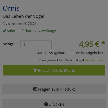
Ornis
Marketing
Das Leben der Vögel
Umfragetools
Artikelnummer: 6109801
Sofort lieferbar - 2-6 Werktage
Cookies
Alle Akzeptieren
4,95
€
*
Menge
Cookies
Einstellungen speichern
statt 12,99 (gebundener Preis aufgehoben)
* inkl. gesetzlicher MwSt und zzgl.
Versandkosten
zu Haupptseite Zustimmun
zurück
IN DEN WARENKORB
Fragen zum Produkt
Drucken