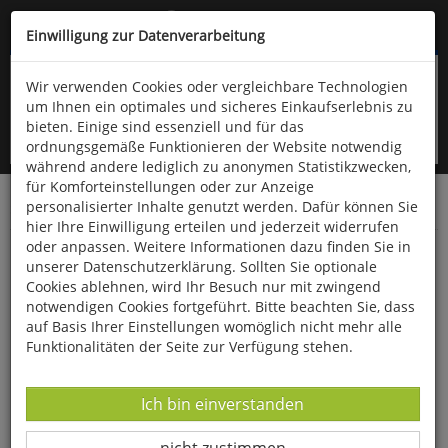
Kompletten Head der Seite überspringen
(06766) 903-200
oder (06766) 9323-960
Einwilligung zur Datenverarbeitung
Wir verwenden Cookies oder vergleichbare Technologien
um Ihnen ein optimales und sicheres Einkaufserlebnis zu
bieten. Einige sind essenziell und für das
ordnungsgemäße Funktionieren der Website notwendig
während andere lediglich zu anonymen Statistikzwecken,
für Komforteinstellungen oder zur Anzeige
personalisierter Inhalte genutzt werden. Dafür können Sie
Startseite
Bücher
Biologie allgemein
Ornithologie
hier Ihre Einwilligung erteilen und jederzeit widerrufen
oder anpassen. Weitere Informationen dazu finden Sie in
Ornis
unserer Datenschutzerklärung. Sollten Sie optionale
Cookies ablehnen, wird Ihr Besuch nur mit zwingend
notwendigen Cookies fortgeführt. Bitte beachten Sie, dass
auf Basis Ihrer Einstellungen womöglich nicht mehr alle
Funktionalitäten der Seite zur Verfügung stehen.
Datenverarbeitung -
Ich bin einverstanden
Datenverarbeitung -