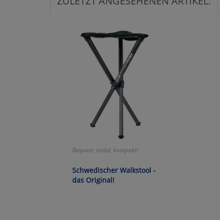
ZULETZT ANGESEHENEN ARTIKEL:
Ko
Wa
Pe
Ma
Um
Bequem, stabil, kompakt!
Schwedischer Walkstool -
das Original!