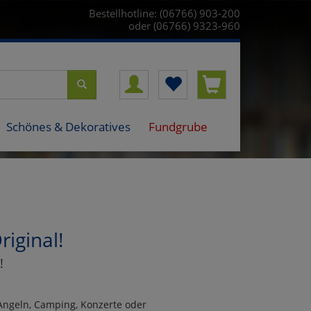
Bestellhotline: (06766) 903-200
oder (06766) 9323-960
Schönes & Dekoratives
Fundgrube
iginal!
!
, Angeln, Camping, Konzerte oder