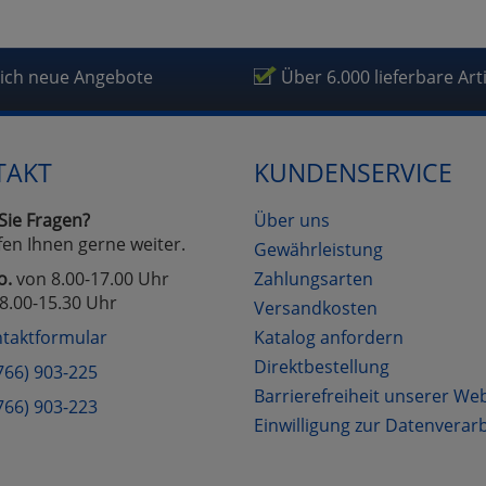
lich neue Angebote
Über 6.000 lieferbare Art
TAKT
KUNDENSERVICE
Sie Fragen?
Über uns
fen Ihnen gerne weiter.
Gewährleistung
o.
von 8.00-17.00 Uhr
Zahlungsarten
8.00-15.30 Uhr
Versandkosten
taktformular
Katalog anfordern
Direktbestellung
766) 903-225
Barrierefreiheit unserer We
766) 903-223
Einwilligung zur Datenverar