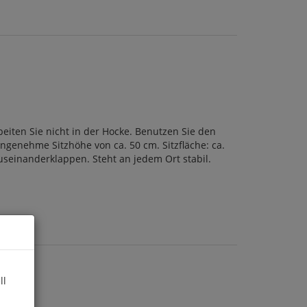
beiten Sie nicht in der Hocke. Benutzen Sie den
ngenehme Sitzhöhe von ca. 50 cm. Sitzfläche: ca.
useinanderklappen. Steht an jedem Ort stabil.
ll