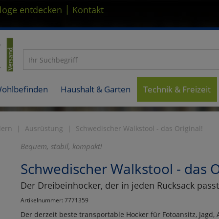
|
loge entdecken
Kontakt
Wohlbefinden
Haushalt & Garten
Technik & Freizeit
dern
Ausrüstung
Schwedischer Walkstool - das Original!
Bequem, stabil, kompakt!
Schwedischer Walkstool - das Or
Der Dreibeinhocker, der in jeden Rucksack passt
Artikelnummer: 7771359
Der derzeit beste transportable Hocker für Fotoansitz, Jagd