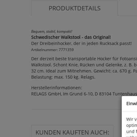
PRODUKTDETAILS
Bequem, stabil, kompakt!
Schwedischer Walkstool - das Original!
Der Dreibeinhocker, der in jeden Rucksack passt!
Artikelnummer: 7771359
Der derzeit beste transportable Hocker für Fotoans
Walkstool. Schont Knie, Rücken und Gelenke, z. B. 
32 cm. Ideal zum Mitnehmen. Gewicht: ca. 670 g. Pa
Belastung: max. 150 kg. Relags.
Herstellerinformationen:
RELAGS GmbH, Im Grund 6-10, D 83104 Tuntenhaus
Einw
Wir 
optim
KUNDEN KAUFTEN AUCH:
und 