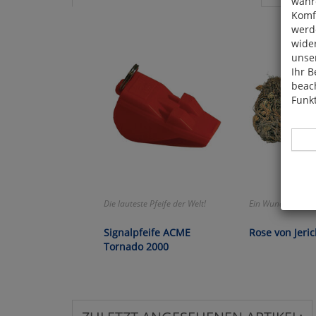
währ
Komfo
werde
wide
unser
Ihr B
beach
Funkt
Die lauteste Pfeife der Welt!
Ein Wunder der N
Hier 
Cook
Signalpfeife ACME
Rose von Jeri
fortg
Tornado 2000
nicht
Selbs
anpa