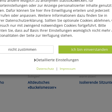
end andere lediglich zu anonymen Statistikzwecken, für
rteinstellungen oder zur Anzeige personalisierter Inhalte genutzt
n. Dafür können Sie hier Ihre Einwilligung erteilen und jederzeit
rrufen oder anpassen. Weitere Informationen dazu finden Sie in
er Datenschutzerklärung. Sollten Sie optionale Cookies ablehnen,
esuch nur mit zwingend notwendigen Cookies fortgeführt. Bitte
ten Sie, dass auf Basis Ihrer Einstellungen womöglich nicht mehr 
ionalitäten der Seite zur Verfügung stehen.
Datenverarbeitung -
Datenverarbeitung -
nicht zustimmen
Ich bin einverstanden
Datenverarbeitung -
Detaillierte Einstellungen
Datenschutz
|
Impressum
atur!
Das handgefertigte Original aus
Überall trocken, sauber
können Sie alle optionalen Cookies einstellen. Sollten Sie optionale
Solingen!
warm sitzen!
ies ablehnen, wird Ihr Besuch nur mit zwingend notwendigen Cook
cho
Altdeutsches
Isolierende Sitzunt
eführt. Bitte beachten Sie, dass auf Basis Ihrer Einstellungen womö
»Buckelsmesser«
 mehr alle Funktionalitäten der Seite zur Verfügung stehen.
tverständlich können Sie die Einstellungen jederzeit widerrufen o
ssen.