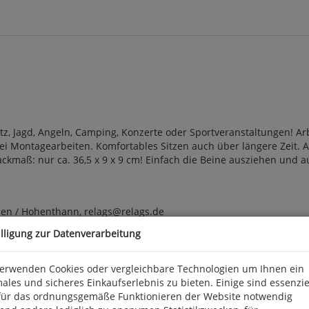
itz, Jagd, Angeln, Camping, Konzerte oder Sportveranstaltungen! Ar
bei Montagearbeiten. Komfortables Sitzen auch über längere Zeit. A
ckmaß: nur ca. 36,5 x 9 x 9 cm! Einfach die Beine ausziehen und a
en / Hohenthann, relags@relags.de
illigung zur Datenverarbeitung
verwenden Cookies oder vergleichbare Technologien um Ihnen ein
ales und sicheres Einkaufserlebnis zu bieten. Einige sind essenzie
für das ordnungsgemäße Funktionieren der Website notwendig