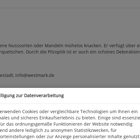
dene Nusssorten oder Mandeln mühelos knacken. Er verfügt über e
quetschen. Durch die Pilzoptik ist er auch ein schönes Dekoration
nestadt, info@westmark.de
illigung zur Datenverarbeitung
verwenden Cookies oder vergleichbare Technologien um Ihnen ein
ales und sicheres Einkaufserlebnis zu bieten. Einige sind essenzie
für das ordnungsgemäße Funktionieren der Website notwendig
end andere lediglich zu anonymen Statistikzwecken, für
rteinstellungen oder zur Anzeige personalisierter Inhalte genutzt