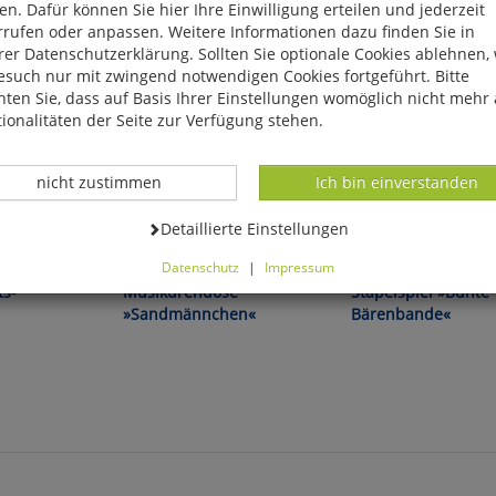
n. Dafür können Sie hier Ihre Einwilligung erteilen und jederzeit
rrufen oder anpassen. Weitere Informationen dazu finden Sie in
er Datenschutzerklärung. Sollten Sie optionale Cookies ablehnen,
esuch nur mit zwingend notwendigen Cookies fortgeführt. Bitte
ten Sie, dass auf Basis Ihrer Einstellungen womöglich nicht mehr 
ionalitäten der Seite zur Verfügung stehen.
Datenverarbeitung -
Datenverarbeitung -
nicht zustimmen
Ich bin einverstanden
Datenverarbeitung -
Detaillierte Einstellungen
Zauberhaft wie eh und je!
Für kleine und große Ba
Datenschutz
|
Impressum
können Sie alle optionalen Cookies einstellen. Sollten Sie optionale
ts-
Musikdrehdose
Stapelspiel »Bunte
ies ablehnen, wird Ihr Besuch nur mit zwingend notwendigen Cook
»Sandmännchen«
Bärenbande«
eführt. Bitte beachten Sie, dass auf Basis Ihrer Einstellungen womö
 mehr alle Funktionalitäten der Seite zur Verfügung stehen.
tverständlich können Sie die Einstellungen jederzeit widerrufen o
ssen.
mfortfunktionen