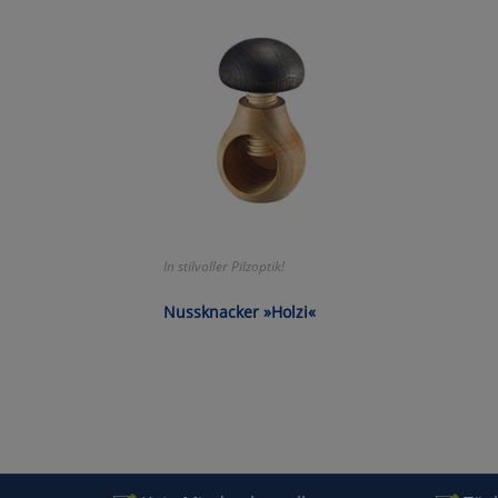
Wa
Pe
Ma
Um
In stilvoller Pilzoptik!
Nussknacker »Holzi«