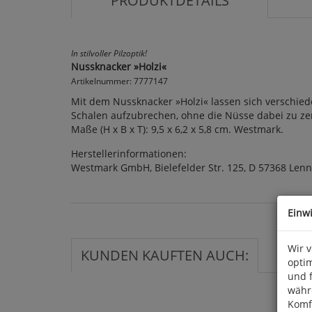
PRODUKTDETAILS
In stilvoller Pilzoptik!
Nussknacker »Holzi«
Artikelnummer: 7777147
Mit dem Nussknacker »Holzi« lassen sich verschie
Schalen aufzubrechen, ohne die Nüsse dabei zu zer
Maße (H x B x T): 9,5 x 6,2 x 5,8 cm. Westmark.
Herstellerinformationen:
Westmark GmbH, Bielefelder Str. 125, D 57368 Len
Einw
Wir 
KUNDEN KAUFTEN AUCH:
optim
und 
währ
Komfo