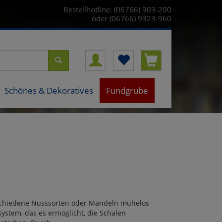
Bestellhotline: (06766) 903-200
oder (06766) 9323-960
Schönes & Dekoratives
Fundgrube
rschiedene Nusssorten oder Mandeln mühelos
ystem, das es ermöglicht, die Schalen