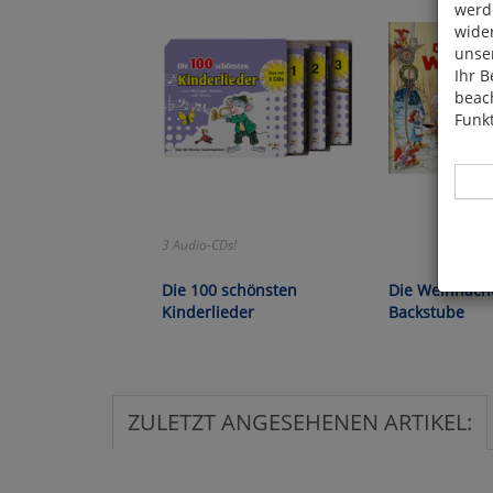
werde
wide
unser
Ihr B
beach
Funkt
3 Audio-CDs!
Hier 
Die 100 schönsten
Die Weihnach
Cook
Kinderlieder
Backstube
fortg
nicht
Selbs
anpa
ZULETZT ANGESEHENEN ARTIKEL:
Ko