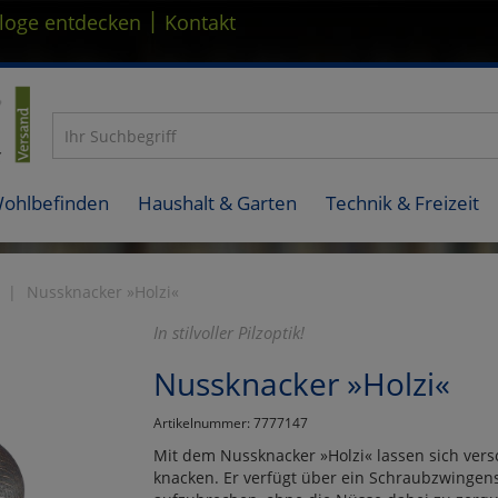
|
loge entdecken
Kontakt
Wohlbefinden
Haushalt & Garten
Technik & Freizeit
Nussknacker »Holzi«
In stilvoller Pilzoptik!
Nussknacker »Holzi«
Artikelnummer: 7777147
Mit dem Nussknacker »Holzi« lassen sich ve
knacken. Er verfügt über ein Schraubzwingens