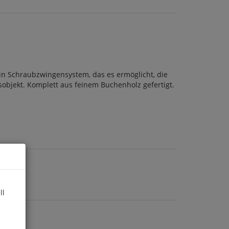
in Schraubzwingensystem, das es ermöglicht, die
sobjekt. Komplett aus feinem Buchenholz gefertigt.
ll