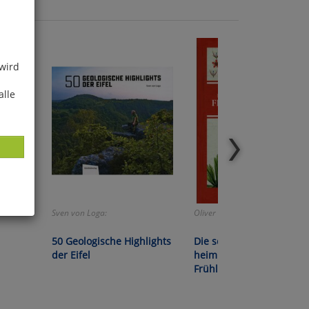
 wird
alle
Sven von Loga:
Oliver Tackenberg:
ies
glich
50 Geologische Highlights
Die schönsten
der Eifel
heimischen
der
Frühlingsblumen