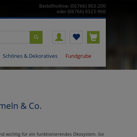
Bestellhotline: (06766) 903-200
oder (06766) 9323-960
Schönes & Dekoratives
Fundgrube
mmeln & Co.
d wichtig für ein funktionierendes Ökosystem. Sie