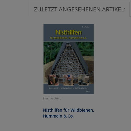
ZULETZT ANGESEHENEN ARTIKEL:
Ko
Wa
Pe
Ma
Um
Eric Fischer:
Nisthilfen für Wildbienen,
Hummeln & Co.