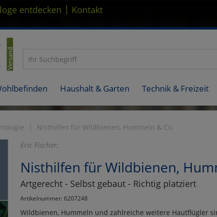
|
loge entdecken
Kontakt
Wohlbefinden
Haushalt & Garten
Technik & Freizeit
mologie
Nisthilfen für Wildbienen, Hummeln & Co.
Eric Fischer:
Nisthilfen für Wildbienen, Hu
Artgerecht - Selbst gebaut - Richtig platziert
Artikelnummer: 6207248
Wildbienen, Hummeln und zahlreiche weitere Hautflügler sin