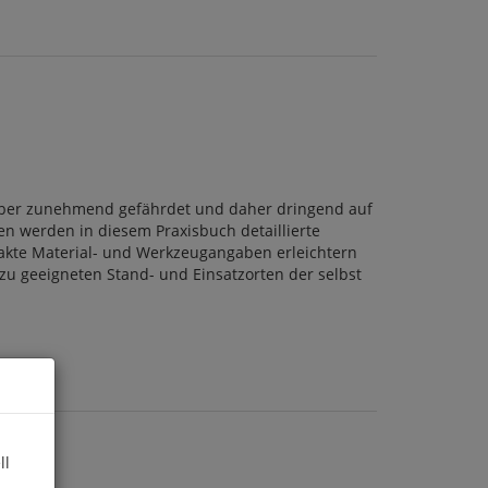
d aber zunehmend gefährdet und daher dringend auf
n werden in diesem Praxisbuch detaillierte
 exakte Material- und Werkzeugangaben erleichtern
u geeigneten Stand- und Einsatzorten der selbst
ll