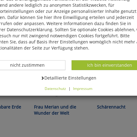
end andere lediglich zu anonymen Statistikzwecken, für
rteinstellungen oder zur Anzeige personalisierter Inhalte genutzt
n. Dafür können Sie hier Ihre Einwilligung erteilen und jederzeit
rrufen oder anpassen. Weitere Informationen dazu finden Sie in
er Datenschutzerklärung. Sollten Sie optionale Cookies ablehnen,
esuch nur mit zwingend notwendigen Cookies fortgeführt. Bitte
ten Sie, dass auf Basis Ihrer Einstellungen womöglich nicht mehr 
ionalitäten der Seite zur Verfügung stehen.
Datenverarbeitung -
Datenverarbeitung -
nicht zustimmen
Ich bin einverstanden
Datenverarbeitung -
Detaillierte Einstellungen
Datenschutz
|
Impressum
können Sie alle optionalen Cookies einstellen. Sollten Sie optionale
ls:
Ruth Kornberger:
Lina Areklew:
ies ablehnen, wird Ihr Besuch nur mit zwingend notwendigen Cook
eführt. Bitte beachten Sie, dass auf Basis Ihrer Einstellungen womö
bare Erde
Frau Merian und die
Schärennacht
 mehr alle Funktionalitäten der Seite zur Verfügung stehen.
Wunder der Welt
tverständlich können Sie die Einstellungen jederzeit widerrufen o
ssen.