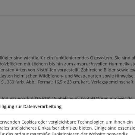
lügler sind wichtig für ein funktionierendes Ökosystem. Sie sin
olzblöcken mit Löchern bis hin zum anspruchsvollen Hummelkaste
edensten Arten von Nisthilfen vorgestellt. Zahlreiche Bilder sowie
tigsten heimischen Wildbienen- und Wespenarten sowie Hinweise z
., 360 farb. Abb., Format: 16,5 x 23 cm, kart. Verlagsgemeinschaft.
 Industriepark 3, D 56291 Wiebelsheim, kontakt@quelle-meyer.de
illigung zur Datenverarbeitung
verwenden Cookies oder vergleichbare Technologien um Ihnen ein
ales und sicheres Einkaufserlebnis zu bieten. Einige sind essenzie
für das ordnungsgemäße Funktionieren der Website notwendig