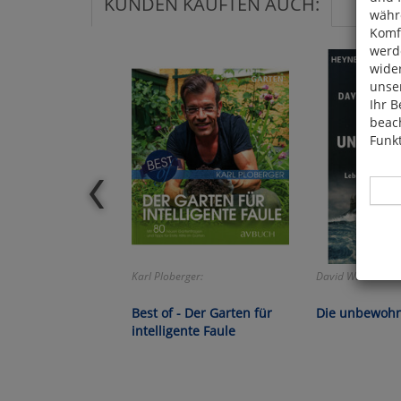
KUNDEN KAUFTEN AUCH:
währ
Komfo
werde
wide
unser
Ihr B
beach
Funkt
Hier 
Karl Ploberger:
David Wallace-Wel
Cook
fortg
Best of - Der Garten für
Die unbewohn
nicht
intelligente Faule
Selbs
anpa