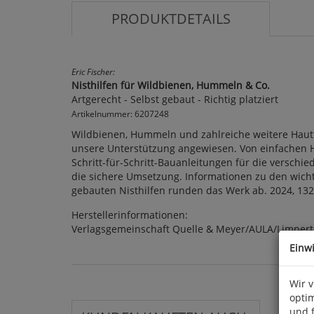
PRODUKTDETAILS
Eric Fischer:
Nisthilfen für Wildbienen, Hummeln & Co.
Artgerecht - Selbst gebaut - Richtig platziert
Artikelnummer: 6207248
Wildbienen, Hummeln und zahlreiche weitere Hautf
unsere Unterstützung angewiesen. Von einfachen H
Schritt-für-Schritt-Bauanleitungen für die verschi
die sichere Umsetzung. Informationen zu den wich
gebauten Nisthilfen runden das Werk ab. 2024, 132 S
Herstellerinformationen:
Verlagsgemeinschaft Quelle & Meyer/AULA/Limpert,
Einw
Wir 
optim
und 