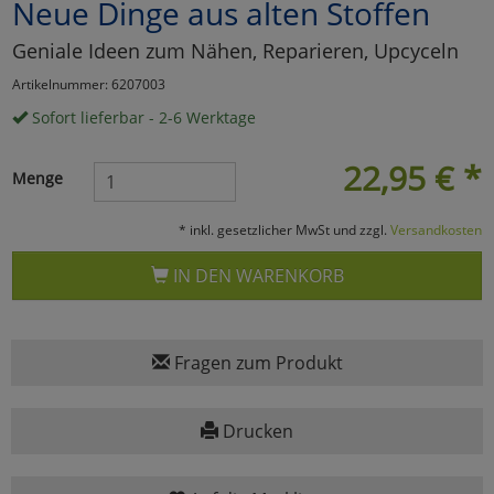
Neue Dinge aus alten Stoffen
Marketing
Geniale Ideen zum Nähen, Reparieren, Upcyceln
Artikelnummer: 6207003
Umfragetools
Sofort lieferbar - 2-6 Werktage
22,95
€
*
Menge
Cookies
Alle Akzeptieren
* inkl. gesetzlicher MwSt und zzgl.
Versandkosten
Cookies
Einstellungen speichern
IN DEN WARENKORB
zu Haupptseite Zustimmun
zurück
Fragen zum Produkt
Drucken