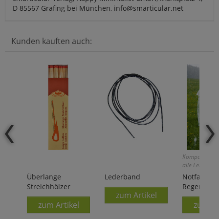
D 85567 Grafing bei München, info@smarticular.net
Kunden kauften auch:
Kompakter Sch
alle Lebenslag
Überlange
Lederband
Notfall-
Streichhölzer
Regenpon
zum Artikel
zum Artikel
zum Ar