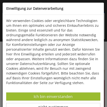
Kompletten Head der Seite überspringen
(06766) 903-200
oder (06766) 9323-960
Einwilligung zur Datenverarbeitung
Wir verwenden Cookies oder vergleichbare Technologien
um Ihnen ein optimales und sicheres Einkaufserlebnis zu
bieten. Einige sind essenziell und für das
ordnungsgemäße Funktionieren der Website notwendig
während andere lediglich zu anonymen Statistikzwecken,
für Komforteinstellungen oder zur Anzeige
personalisierter Inhalte genutzt werden. Dafür können Sie
Startseite
Bücher
Verschiedene Sachgebiete
hier Ihre Einwilligung erteilen und jederzeit widerrufen
oder anpassen. Weitere Informationen dazu finden Sie in
Neue Dinge aus alten Stoffen
unserer Datenschutzerklärung. Sollten Sie optionale
Cookies ablehnen, wird Ihr Besuch nur mit zwingend
notwendigen Cookies fortgeführt. Bitte beachten Sie, dass
auf Basis Ihrer Einstellungen womöglich nicht mehr alle
Funktionalitäten der Seite zur Verfügung stehen.
Datenverarbeitung -
Ich bin einverstanden
Datenverarbeitung -