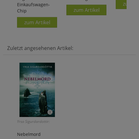
zum Ar
Einkaufswagen-
zum Artikel
Chip
zum Artikel
Zuletzt angesehenen Artikel:
Yrsa Sigurdardottir:
Nebelmord