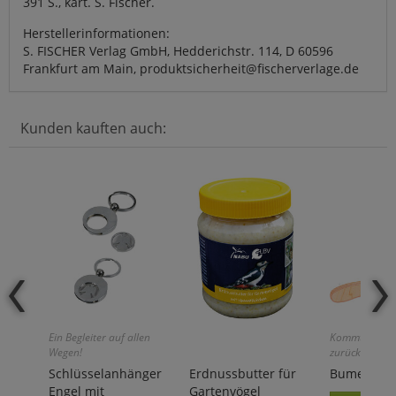
391 S., kart. S. Fischer.
Herstellerinformationen:
S. FISCHER Verlag GmbH, Hedderichstr. 114, D 60596
Frankfurt am Main, produktsicherheit@fischerverlage.de
Kunden kauften auch:
Ein Begleiter auf allen
Kommt garant
Wegen!
zurück!
Schlüsselanhänger
Erdnussbutter für
Bumerang »
Engel mit
Gartenvögel