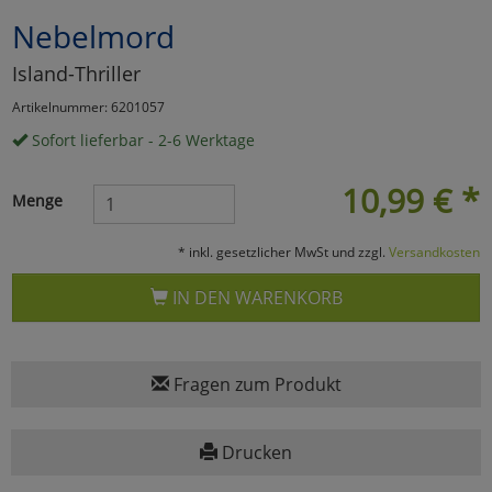
Nebelmord
Marketing
Island-Thriller
Umfragetools
Artikelnummer: 6201057
Sofort lieferbar - 2-6 Werktage
Cookies
Alle Akzeptieren
10,99
€
*
Menge
Cookies
Einstellungen speichern
* inkl. gesetzlicher MwSt und zzgl.
Versandkosten
zu Haupptseite Zustimmun
zurück
IN DEN WARENKORB
Fragen zum Produkt
Drucken