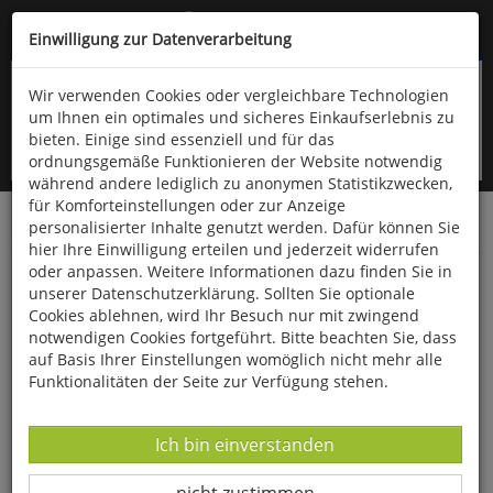
Kompletten Head der Seite überspringen
(06766) 903-200
oder (06766) 9323-960
Einwilligung zur Datenverarbeitung
Wir verwenden Cookies oder vergleichbare Technologien
um Ihnen ein optimales und sicheres Einkaufserlebnis zu
bieten. Einige sind essenziell und für das
ordnungsgemäße Funktionieren der Website notwendig
während andere lediglich zu anonymen Statistikzwecken,
für Komforteinstellungen oder zur Anzeige
personalisierter Inhalte genutzt werden. Dafür können Sie
Startseite
Bücher
Literatur
Belletristik
hier Ihre Einwilligung erteilen und jederzeit widerrufen
oder anpassen. Weitere Informationen dazu finden Sie in
Nebelmord
unserer Datenschutzerklärung. Sollten Sie optionale
Cookies ablehnen, wird Ihr Besuch nur mit zwingend
notwendigen Cookies fortgeführt. Bitte beachten Sie, dass
auf Basis Ihrer Einstellungen womöglich nicht mehr alle
Funktionalitäten der Seite zur Verfügung stehen.
Datenverarbeitung -
Ich bin einverstanden
Datenverarbeitung -